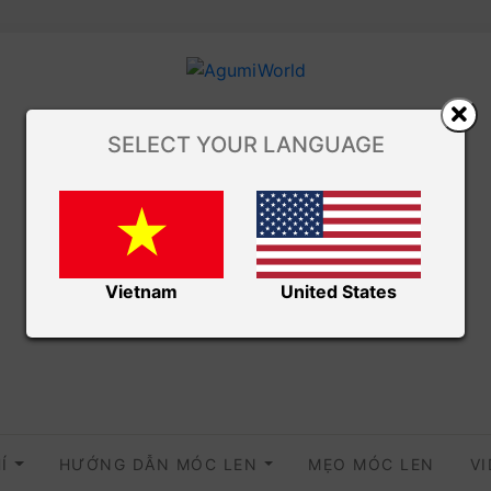
SELECT YOUR LANGUAGE
Vietnam
United States
HÍ
HƯỚNG DẪN MÓC LEN
MẸO MÓC LEN
V