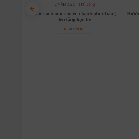
ng sinh
2 NĂM AGO
Thú bông
chim cánh
Học cách móc con ếch hạnh phúc bằng
Hướng
 len
len tặng bạn bè
READ MORE