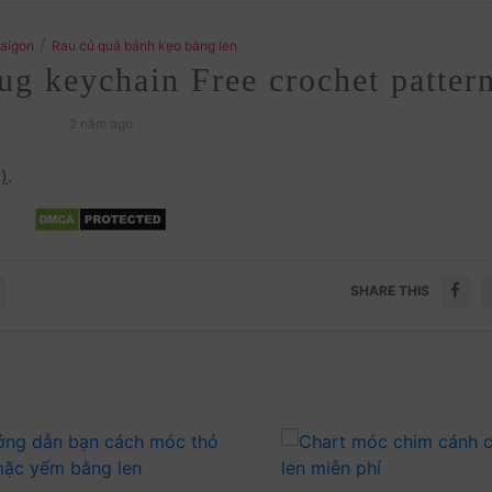
/
aigon
Rau củ quả bánh kẹo bằng len
g keychain Free crochet patter
2 năm ago
)
.
SHARE THIS