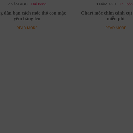
2 NĂM AGO
Thú bông
1 NĂM AGO
Thú bô
 dẫn bạn cách móc thỏ con mặc
Chart móc chim cánh cụt
yếm bằng len
miễn phí
READ MORE
READ MORE