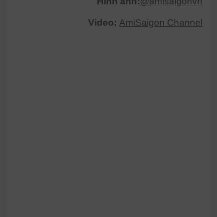
Hình ảnh:
@amisaigonvn
Video:
AmiSaigon Channel