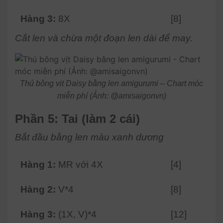
Hàng 3:
8X
[8]
Cắt len và chừa một đoạn len dài để may.
Thú bông vịt Daisy bằng len amigurumi – Chart móc
miễn phí (Ảnh: @amisaigonvn)
Phần 5: Tai (làm 2 cái)
Bắt đầu bằng len màu xanh dương
Hàng 1:
MR với 4X
[4]
Hàng 2:
V*4
[8]
Hàng 3:
(1X, V)*4
[12]