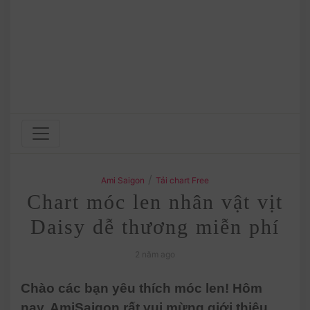
/
Ami Saigon
Tải chart Free
Chart móc len nhân vật vịt
Daisy dễ thương miễn phí
2 năm ago
Chào các bạn yêu thích móc len! Hôm
nay, AmiSaigon rất vui mừng giới thiệu