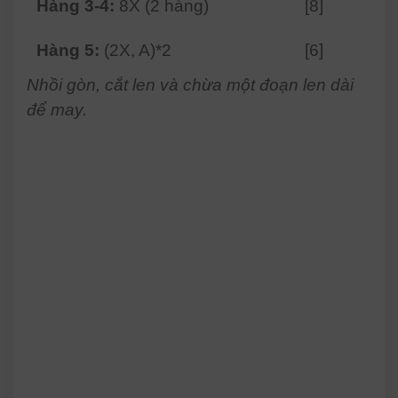
Hàng 3-4:
8X (2 hàng)
[8]
Hàng 5:
(2X, A)*2
[6]
Nhồi gòn, cắt len và chừa một đoạn len dài
để may.