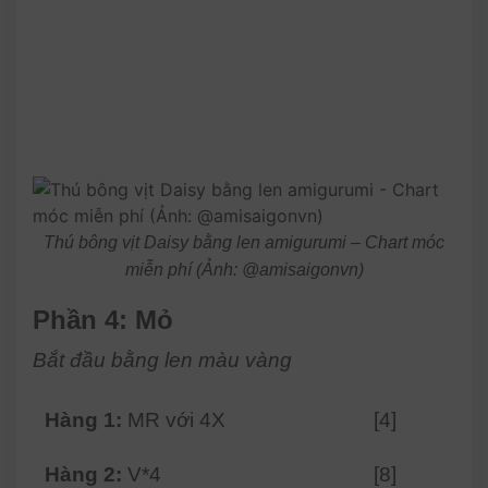
Thú bông vịt Daisy bằng len amigurumi – Chart móc
miễn phí (Ảnh: @amisaigonvn)
Phần 4: Mỏ
Bắt đầu bằng len màu vàng
Hàng 1:
MR với 4X
[4]
Hàng 2:
V*4
[8]