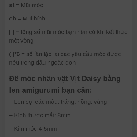
st
= Mũi móc
ch
= Mũi bính
[ ]
= tổng số mũi móc bạn nên có khi kết thức
một vòng
( )*6
= số lần lặp lại các yêu cầu móc được
nêu trong dấu ngoặc đơn
Để móc nhân vật Vịt Daisy bằng
len amigurumi bạn cần:
– Len sợi các màu: trắng, hồng, vàng
– Kích thước mắt: 8mm
– Kim móc 4-5mm