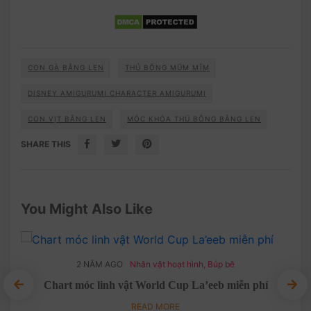
CON GÀ BẰNG LEN
THÚ BÔNG MŨM MĨM
DISNEY AMIGURUMI CHARACTER AMIGURUMI
CON VỊT BẰNG LEN
MÓC KHÓA THÚ BÔNG BẰNG LEN
SHARE THIS
You Might Also Like
2 NĂM AGO
Nhân vật hoạt hình
,
Búp bê
Chart móc linh vật World Cup La’eeb miễn phí
hời
READ MORE