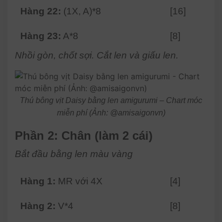
Hàng 22:
(1X, A)*8
[16]
Hàng 23:
A*8
[8]
Nhồi gòn, chốt sợi. Cắt len và giấu len.
Thú bông vịt Daisy bằng len amigurumi – Chart móc
miễn phí (Ảnh: @amisaigonvn)
Phần 2: Chân (làm 2 cái)
Bắt đầu bằng len màu vàng
Hàng 1:
MR với 4X
[4]
Hàng 2:
V*4
[8]