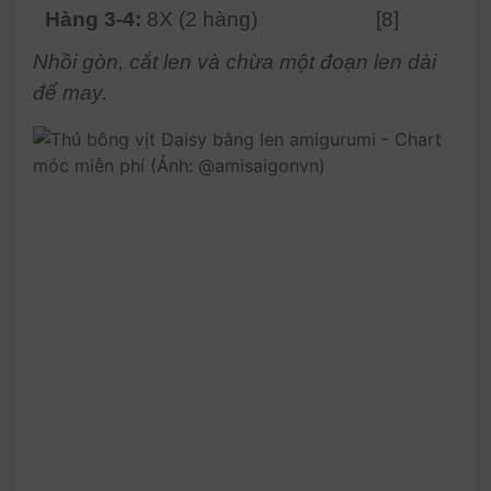
Hàng 3-4:
8X (2 hàng)
[8]
Nhồi gòn, cắt len và chừa một đoạn len dài
để may.