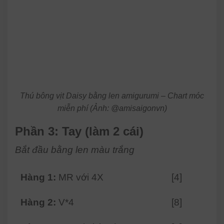
Thú bông vịt Daisy bằng len amigurumi – Chart móc
miễn phí (Ảnh: @amisaigonvn)
Phần 3: Tay (làm 2 cái)
Bắt đầu bằng len màu trắng
Hàng 1:
MR với 4X
[4]
Hàng 2:
V*4
[8]