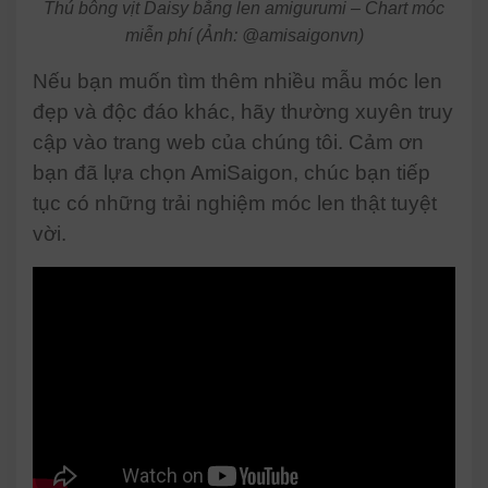
Thú bông vịt Daisy bằng len amigurumi – Chart móc
miễn phí (Ảnh: @amisaigonvn)
Nếu bạn muốn tìm thêm nhiều mẫu móc len
đẹp và độc đáo khác, hãy thường xuyên truy
cập vào trang web của chúng tôi. Cảm ơn
bạn đã lựa chọn AmiSaigon, chúc bạn tiếp
tục có những trải nghiệm móc len thật tuyệt
vời.