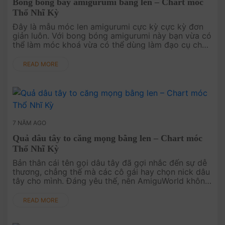
Bong bóng bay amigurumi bằng len – Chart móc
Thổ Nhĩ Kỳ
Đây là mẫu móc len amigurumi cực kỳ cực kỳ đơn
giản luôn. Với bong bóng amigurumi này bạn vừa có
thể làm móc khoá vừa có thể dùng làm đạo cụ chụp
ảnh. Đọc chart móc tiếng Việt TẠI ĐÂY. .
READ MORE
7 NĂM AGO
Quả dâu tây to căng mọng bằng len – Chart móc
Thổ Nhĩ Kỳ
Bản thân cái tên gọi dâu tây đã gợi nhắc đến sự dễ
thương, chẳng thế mà các cô gái hay chọn nick dâu
tây cho mình. Đáng yêu thế, nên AmiguWorld không
thể sơ suất mà bỏ qua quả dâu tây bằng len ....
READ MORE