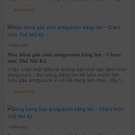
tôi. English Pattern at HERE..
READ MORE
7 NĂM AGO
Móc khoá gấu xinh amigurumi bằng len – Chart
móc Thổ Nhĩ Kỳ
Chắc chắn một điều là những bạn mới tập tành móc
amigurumi - thú bông bằng len sẽ luôn muốn tìm
mẫu gấu amigurumi vì nó dễ dàng làm theo. Vậy thì
đây đừng bỏ qua mẫu này nhé! Đọc chart móc tiếng
Việt TẠI ĐÂY..
READ MORE
7 NĂM AGO