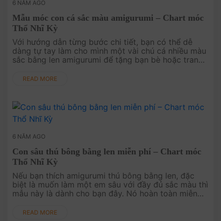
6 NĂM AGO
Mẫu móc con cá sắc màu amigurumi – Chart móc
Thổ Nhĩ Kỳ
Với hướng dẫn từng bước chi tiết, bạn có thể dễ
dàng tự tay làm cho mình một vài chú cá nhiều màu
sắc bằng len amigurumi để tặng bạn bè hoặc trang
trí cho chiếc chìa khóa của mình. Đọ....
READ MORE
6 NĂM AGO
Con sâu thú bông bằng len miễn phí – Chart móc
Thổ Nhĩ Kỳ
Nếu bạn thích amigurumi thú bông bằng len, đặc
biệt là muốn làm một em sâu với đầy đủ sắc màu thì
mẫu này là dành cho bạn đây. Nó hoàn toàn miễn
phí..
READ MORE