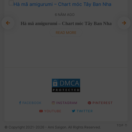
6 NĂM AGO
n
Hà mã amigurumi – Chart móc Tây Ban Nha
Xươn
READ MORE
FACEBOOK
INSTAGRAM
PINTEREST
YOUTUBE
TWITTER
TOP
© Copyright 2021-2026 - Ami Saigon. All Rights Reserved.