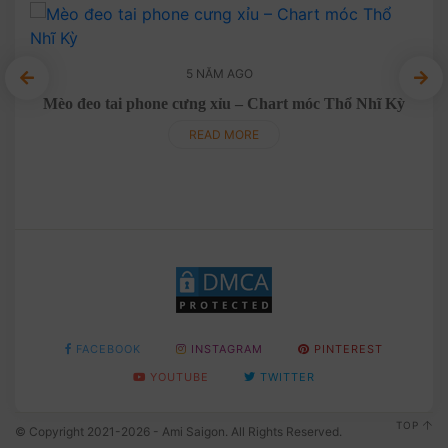
5 NĂM AGO
Mèo đeo tai phone cưng xỉu – Chart móc Thổ Nhĩ Kỳ
am
READ MORE
FACEBOOK
INSTAGRAM
PINTEREST
YOUTUBE
TWITTER
TOP
© Copyright 2021-2026 - Ami Saigon. All Rights Reserved.