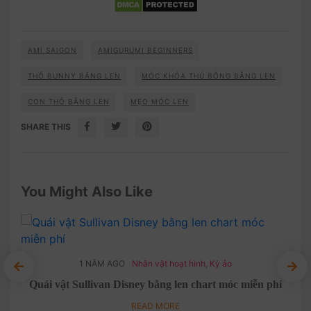
AMI SAIGON
AMIGURUMI BEGINNERS
THỎ BUNNY BẰNG LEN
MÓC KHÓA THÚ BÔNG BẰNG LEN
CON THỎ BẰNG LEN
MẸO MÓC LEN
SHARE THIS
You Might Also Like
1 NĂM AGO
Nhân vật hoạt hình
,
Kỳ ảo
trí
Quái vật Sullivan Disney bằng len chart móc miễn phí
Hươ
READ MORE