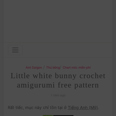
/
/
Ami Saigon
Thú bông
Chart móc miễn phí
Little white bunny crochet
amigurumi free pattern
1 năm ago
Rất tiếc, mục này chỉ tồn tại ở
Tiếng Anh (Mỹ)
.