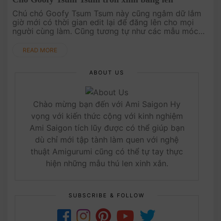
Chú chó Goofy Tsum Tsum này cũng ngâm dữ lắm
giờ mới có thời gian edit lại để đăng lên cho mọi
người cùng làm. Cũng tương tự như các mẫu móc
Tsum Tsum của MaiaCraft90 nhưng mẫu móc này
có phần đầu hơi phức tạp. Bạn th....
READ MORE
ABOUT US
Chào mừng bạn đến với Ami Saigon Hy
vọng với kiến thức cộng với kinh nghiệm
Ami Saigon tích lũy được có thể giúp bạn
dù chỉ mới tập tành làm quen với nghệ
thuật Amigurumi cũng có thể tự tay thực
hiện những mẫu thú len xinh xắn.
SUBSCRIBE & FOLLOW