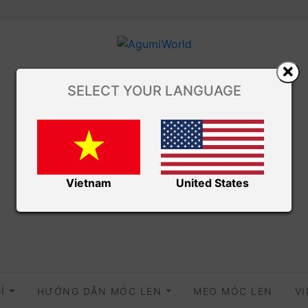
SELECT YOUR LANGUAGE
Vietnam
United States
HÍ
HƯỚNG DẪN MÓC LEN
MẸO MÓC LEN
V