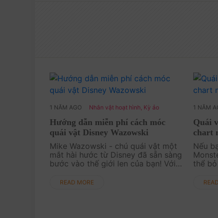
1 NĂM AGO
Nhân vật hoạt hình
,
Kỳ ảo
1 NĂM 
Hướng dẫn miễn phí cách móc
Quái v
quái vật Disney Wazowski
chart 
Mike Wazowski - chú quái vật một
Nếu bạ
mắt hài hước từ Disney đã sẵn sàng
Monste
bước vào thế giới len của bạn! Với
thể bỏ
chart móc miễn phí từ AmiSaigon,
Sulliv
bạn sẽ tạo ra một phiên bản Mike
cực kỳ
READ MORE
REA
Wazowski đầy ngộ nghĩnh và sinh
miễn p
động. Dù bạn là ....
tạo nê