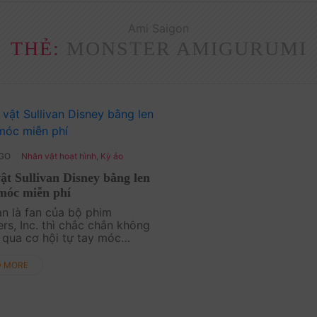
Ami Saigon
THẺ:
MONSTER AMIGURUMI
AGO
Nhân vật hoạt hình
,
Kỳ ảo
ật Sullivan Disney bằng len
móc miễn phí
n là fan của bộ phim
rs, Inc. thì chắc chắn không
 qua cơ hội tự tay móc
an – chú quái vật xanh lông xù
 đáng yêu từ len. Chart móc
D MORE
hí này sẽ giúp bạn từng bước
n một sản phẩm....