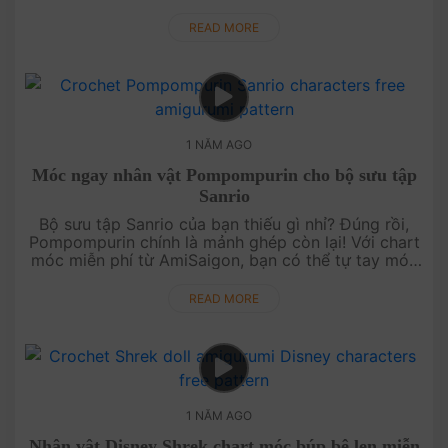
Một ý tưởng sáng tạo để thêm phần thú vị cho dịp
lễ sắp tới. Khám phá ng....
READ MORE
1 NĂM AGO
Móc ngay nhân vật Pompompurin cho bộ sưu tập
Sanrio
Bộ sưu tập Sanrio của bạn thiếu gì nhỉ? Đúng rồi,
Pompompurin chính là mảnh ghép còn lại! Với chart
móc miễn phí từ AmiSaigon, bạn có thể tự tay móc
chú cún dễ thương này và hoàn thiện bộ sưu tập
Sanrio của mình. Thử ....
READ MORE
1 NĂM AGO
Nhân vật Disney Shrek chart móc búp bê len miễn