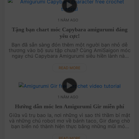
1 NĂM AGO
Tặng bạn chart móc Capybara amigurumi đáng
yêu cực!
Bạn đã sẵn sàng đón thêm một người bạn nhỏ dễ
thương vào bộ sưu tập chưa? Cùng AmiSaigon móc
ngay chú Capybara Amigurumi siêu hiền lành này
nhé! Với video hướng dẫn miễn phí, kèm chart mẫu
hiển thị rõ ngay tro....
READ MORE
1 NĂM AGO
Hướng dẫn móc len Amigurumi Gir miễn phí
Giữa vũ trụ bao la, nơi những vì sao thì thầm bí mật
và những chú robot mơ về bánh taco, Gir đang chờ
bạn biến nó thành hiện thực bằng những mũi móc
mềm mại. Với đôi mắt tròn xoe tinh nghịch và sự
đáng yêu khô....
READ MORE