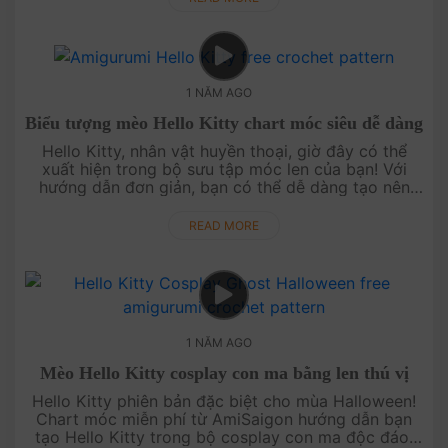
1 NĂM AGO
Biểu tượng mèo Hello Kitty chart móc siêu dễ dàng
Hello Kitty, nhân vật huyền thoại, giờ đây có thể
xuất hiện trong bộ sưu tập móc len của bạn! Với
hướng dẫn đơn giản, bạn có thể dễ dàng tạo nên
một sản phẩm thủ công đầy ý nghĩa để làm quà
tặng hoặc trang trí. Bắt đầ....
READ MORE
1 NĂM AGO
Mèo Hello Kitty cosplay con ma bằng len thú vị
Hello Kitty phiên bản đặc biệt cho mùa Halloween!
Chart móc miễn phí từ AmiSaigon hướng dẫn bạn
tạo Hello Kitty trong bộ cosplay con ma độc đáo.