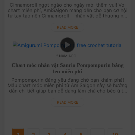
Cinnamoroll ngọt ngào cho ngày mới thêm vui! Với
chart miễn phí, AmiSaigon mang đến cho bạn cơ hội
tự tay tạo nên Cinnamoroll – nhân vật dễ thương nổi
tiếng từ Sanrio, hoàn hảo để làm bạn đồng hành mỗi
ngày. Bắt tay v....
READ MORE
2 NĂM AGO
Chart móc nhân vật Sanrio Pompompurin bằng
len miễn phí
Pompompurin đáng yêu đang chờ bạn khám phá!
Mẫu chart móc miễn phí từ AmiSaigon này sẽ hướng
dẫn chi tiết giúp bạn dễ dàng làm chú chó béo ú từ
Sanrio, làm nổi bật bất kỳ góc nào trong nhà bạn.
Hãy sẵn sàng tạo nên mộ....
READ MORE
1
2
3
4
5
...
10