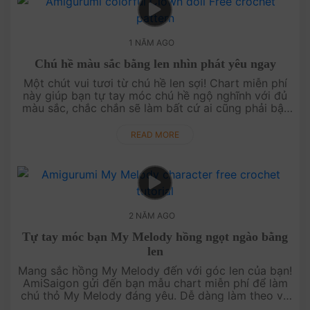
1 NĂM AGO
Chú hề màu sắc bằng len nhìn phát yêu ngay
Một chút vui tươi từ chú hề len sợi! Chart miễn phí
này giúp bạn tự tay móc chú hề ngộ nghĩnh với đủ
màu sắc, chắc chắn sẽ làm bất cứ ai cũng phải bật
cười. Hãy móc ngay chú hề để lan tỏa niềm vui đến
mọi người!....
READ MORE
2 NĂM AGO
Tự tay móc bạn My Melody hồng ngọt ngào bằng
len
Mang sắc hồng My Melody đến với góc len của bạn!
AmiSaigon gửi đến bạn mẫu chart miễn phí để làm
chú thỏ My Melody đáng yêu. Dễ dàng làm theo và
hoàn thiện với vài bước đơn giản. Hãy móc ngay My