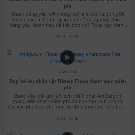
phí
Shrek đáng yêu với những sợi len! AmiSaigon giới
thiệu chart miễn phí giúp bạn dễ dàng móc Shrek
đáng yêu, hoàn hảo để kết hợp với Fiona tạo thành
cặp đôi dễ thương. Thử ngay và khám phá sự dễ
thương của Shrek từ len ....
READ MORE
1 NĂM AGO
Búp bê len nhân vật Disney Fiona chart móc miễn
phí
Bước vào thế giới cổ tích với Fiona! AmiSaigon
mang đến chart miễn phí để bạn tạo ra Fiona từ
Disney, phù hợp cho mọi tín đồ amigurumi yêu thích
cổ tích. Móc ngay Fiona và tạo nên một thế giới cổ
tích của riêng bạn! ....
READ MORE