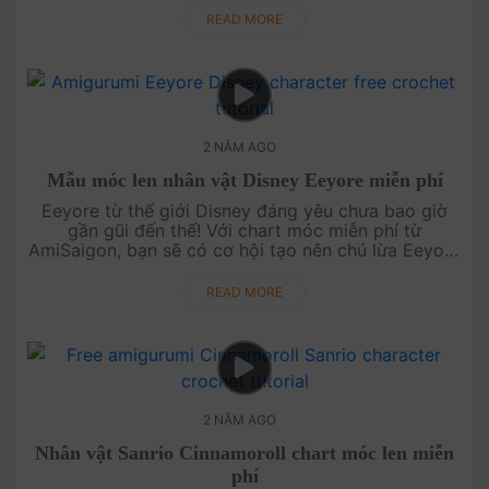
Melody và thêm chút sắ....
READ MORE
2 NĂM AGO
Mẫu móc len nhân vật Disney Eeyore miễn phí
Eeyore từ thế giới Disney đáng yêu chưa bao giờ
gần gũi đến thế! Với chart móc miễn phí từ
AmiSaigon, bạn sẽ có cơ hội tạo nên chú lừa Eeyore
với vẻ buồn rầu đáng yêu, một món quà không thể
bỏ qua cho fan Disney. Thử ....
READ MORE
2 NĂM AGO
Nhân vật Sanrio Cinnamoroll chart móc len miễn
phí