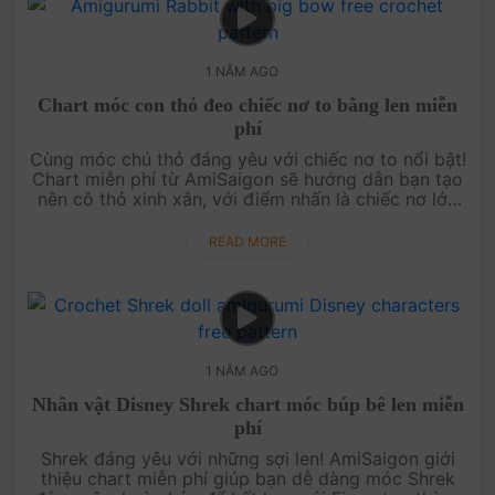
1 NĂM AGO
Chart móc con thỏ đeo chiếc nơ to bằng len miễn
phí
Cùng móc chú thỏ đáng yêu với chiếc nơ to nổi bật!
Chart miễn phí từ AmiSaigon sẽ hướng dẫn bạn tạo
nên cô thỏ xinh xắn, với điểm nhấn là chiếc nơ lớn
dễ thương, làm nổi bật bất kỳ không gian nào trong
ngôi nhà của bạ....
READ MORE
1 NĂM AGO
Nhân vật Disney Shrek chart móc búp bê len miễn
phí
Shrek đáng yêu với những sợi len! AmiSaigon giới
thiệu chart miễn phí giúp bạn dễ dàng móc Shrek