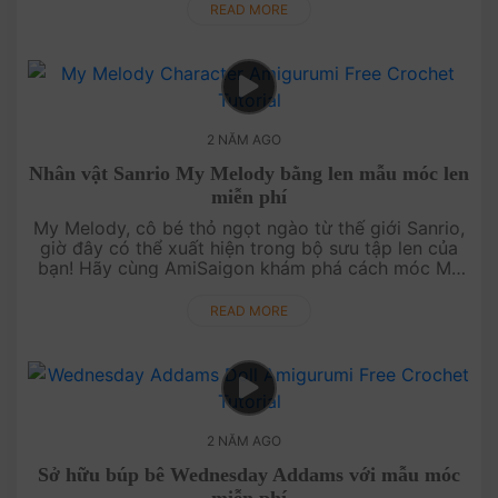
Đây sẽ là một dự án th....
READ MORE
2 NĂM AGO
Nhân vật Sanrio My Melody bằng len mẫu móc len
miễn phí
My Melody, cô bé thỏ ngọt ngào từ thế giới Sanrio,
giờ đây có thể xuất hiện trong bộ sưu tập len của
bạn! Hãy cùng AmiSaigon khám phá cách móc My
Melody bằng len qua hướng dẫn chi tiết. Đây sẽ là
món quà tuyệt vời cho....
READ MORE
2 NĂM AGO
Sở hữu búp bê Wednesday Addams với mẫu móc