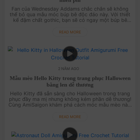
miễn phí
Fan của Wednesday Addams chắc chắn sẽ không
thể bỏ qua mẫu móc búp bê độc đáo này. Với thiết
kế đậm chất gothic, bạn sẽ có ngay một búp bê
Wednesday Addams đầy cá tính, phù hợp cho
những ai yêu thích phong cách độc lạ....
READ MORE
2 NĂM AGO
Mẫu mèo Hello Kitty trong trang phục Halloween
bằng len dễ thương
Hello Kitty đã sẵn sàng cho Halloween trong trang
phục đầy ma mị nhưng không kém phần dễ thương!
Cùng AmiSaigon khám phá cách móc mẫu mèo này,
để thêm chút không khí lễ hội vào bộ sưu tập của
bạn. Đây sẽ là một dự án ....
READ MORE