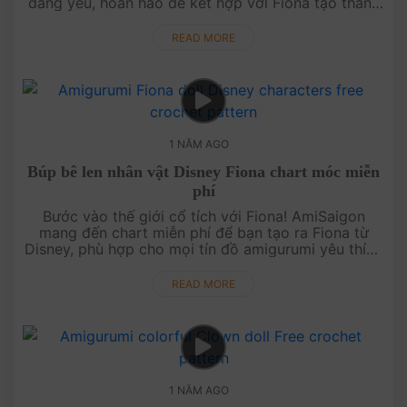
đáng yêu, hoàn hảo để kết hợp với Fiona tạo thành
cặp đôi dễ thương. Thử ngay và khám phá sự dễ
thương của Shrek từ len ....
READ MORE
1 NĂM AGO
Búp bê len nhân vật Disney Fiona chart móc miễn
phí
Bước vào thế giới cổ tích với Fiona! AmiSaigon
mang đến chart miễn phí để bạn tạo ra Fiona từ
Disney, phù hợp cho mọi tín đồ amigurumi yêu thích
cổ tích. Móc ngay Fiona và tạo nên một thế giới cổ
tích của riêng bạn! ....
READ MORE
1 NĂM AGO