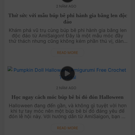
2 NĂM AGO
Thử sức với mẫu búp bê phi hành gia bằng len độc
đáo
Khám phá vũ trụ cùng búp bê phi hành gia bằng len
độc đáo từ AmiSaigon! Đây là một mẫu móc đầy
thử thách nhưng cũng không kém phần thú vị, dành
cho những ai yêu thích sự mới lạ. Hãy thử sức với
mẫu móc này và mang đến....
READ MORE
2 NĂM AGO
Học ngay cách móc búp bê bí đỏ đón Halloween
Halloween đang đến gần, và không gì tuyệt vời hơn
khi tự tay móc nên một búp bê bí đỏ đáng yêu để
đón lễ hội này. Với hướng dẫn từ AmiSaigon, bạn sẽ
dễ dàng tạo ra một sản phẩm độc đáo, đậm chất
Halloween. Hãy thử nga....
READ MORE