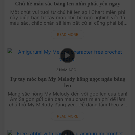
Chú hề màu sắc bằng len nhìn phát yêu ngay
Một chút vui tươi từ chú hề len sợi! Chart miễn phí
này giúp bạn tự tay móc chú hề ngộ nghĩnh với đủ
màu sắc, chắc chắn sẽ làm bất cứ ai cũng phải bật
cười. Hãy móc ngay chú hề để lan tỏa niềm vui đến
mọi người!....
READ MORE
2 NĂM AGO
Tự tay móc bạn My Melody hồng ngọt ngào bằng
len
Mang sắc hồng My Melody đến với góc len của bạn!
AmiSaigon gửi đến bạn mẫu chart miễn phí để làm
chú thỏ My Melody đáng yêu. Dễ dàng làm theo và
hoàn thiện với vài bước đơn giản. Hãy móc ngay My
Melody và thêm chút sắ....
READ MORE