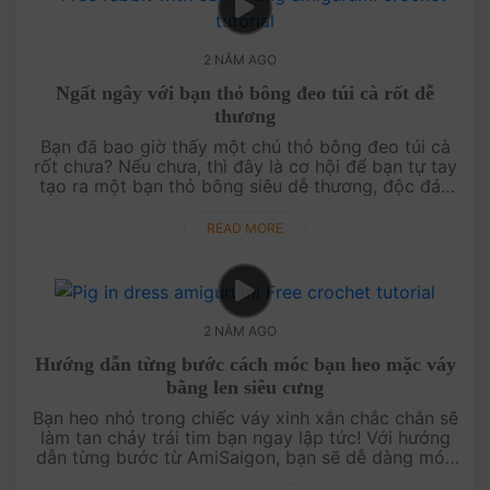
2 NĂM AGO
Ngất ngây với bạn thỏ bông đeo túi cà rốt dễ
thương
Bạn đã bao giờ thấy một chú thỏ bông đeo túi cà
rốt chưa? Nếu chưa, thì đây là cơ hội để bạn tự tay
tạo ra một bạn thỏ bông siêu dễ thương, độc đáo
và cực kỳ ấn tượng. AmiSaigon sẽ hướng dẫn chi
tiết cách móc miễn phí....
READ MORE
2 NĂM AGO
Hướng dẫn từng bước cách móc bạn heo mặc váy
bằng len siêu cưng
Bạn heo nhỏ trong chiếc váy xinh xắn chắc chắn sẽ
làm tan chảy trái tim bạn ngay lập tức! Với hướng
dẫn từng bước từ AmiSaigon, bạn sẽ dễ dàng móc
nên một bé heo đáng yêu, mặc chiếc váy mềm mại.