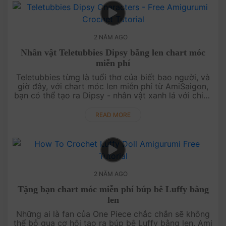
2 NĂM AGO
Nhân vật Teletubbies Dipsy bằng len chart móc
miễn phí
Teletubbies từng là tuổi thơ của biết bao người, và
giờ đây, với chart móc len miễn phí từ AmiSaigon,
bạn có thể tạo ra Dipsy - nhân vật xanh lá với chiếc
sừng đặc trưng. Hãy cùng hồi tưởng lại ký ức tuổi
thơ qua từng....
READ MORE
2 NĂM AGO
Tặng bạn chart móc miễn phí búp bê Luffy bằng
len
Những ai là fan của One Piece chắc chắn sẽ không
thể bỏ qua cơ hội tạo ra búp bê Luffy bằng len. Ami