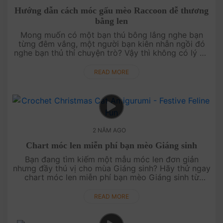
Hướng dẫn cách móc gấu mèo Raccoon dễ thương
bằng len
Mong muốn có một bạn thú bông lắng nghe bạn
từng đêm vắng, một người bạn kiên nhẫn ngồi đó
nghe bạn thủ thỉ chuyện trò? Vậy thì không có lý do
gì để bạn bỏ qua chart móc gấu mèo Raccoon dễ
thương từ nhà AmiSaigon cả.....
READ MORE
2 NĂM AGO
Chart móc len miễn phí bạn mèo Giáng sinh
Bạn đang tìm kiếm một mẫu móc len đơn giản
nhưng đầy thú vị cho mùa Giáng sinh? Hãy thử ngay
chart móc len miễn phí bạn mèo Giáng sinh từ
AmiSaigon. Với hướng dẫn dễ hiểu, bạn sẽ nhanh
chóng hoàn thành sản phẩm để man....
READ MORE