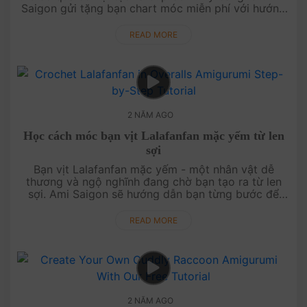
Saigon gửi tặng bạn chart móc miễn phí với hướng
dẫn chi tiết, giúp bạn dễ dàng tạo ra một búp bê
Luffy số....
READ MORE
2 NĂM AGO
Học cách móc bạn vịt Lalafanfan mặc yếm từ len
sợi
Bạn vịt Lalafanfan mặc yếm - một nhân vật dễ
thương và ngộ nghĩnh đang chờ bạn tạo ra từ len
sợi. Ami Saigon sẽ hướng dẫn bạn từng bước để
móc bạn vịt Lalafanfan với những chi tiết tinh tế và
màu sắc tươi sáng. Hãy bắ....
READ MORE
2 NĂM AGO