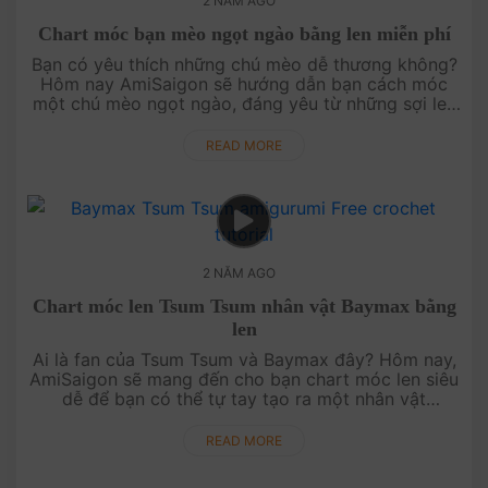
2 NĂM AGO
Chart móc bạn mèo ngọt ngào bằng len miễn phí
Bạn có yêu thích những chú mèo dễ thương không?
Hôm nay AmiSaigon sẽ hướng dẫn bạn cách móc
một chú mèo ngọt ngào, đáng yêu từ những sợi len
mềm mại. Chart móc này cực kỳ dễ làm và chắc
chắn sẽ mang lại niềm vui cho n....
READ MORE
2 NĂM AGO
Chart móc len Tsum Tsum nhân vật Baymax bằng
len
Ai là fan của Tsum Tsum và Baymax đây? Hôm nay,
AmiSaigon sẽ mang đến cho bạn chart móc len siêu
dễ để bạn có thể tự tay tạo ra một nhân vật
Baymax tròn trịa và ngộ nghĩnh. Với thiết kế đơn
giản và ít chi tiết, bạn sẽ....
READ MORE