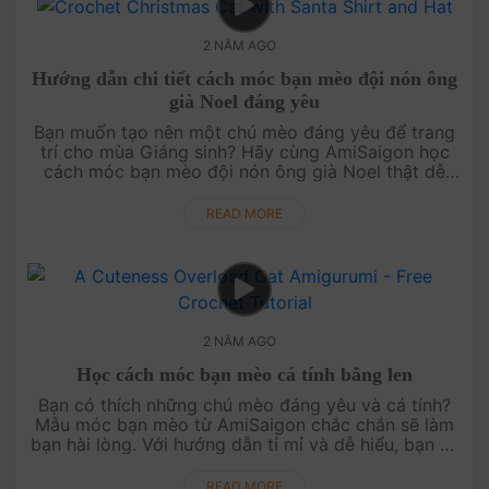
2 NĂM AGO
Hướng dẫn chi tiết cách móc bạn mèo đội nón ông
già Noel đáng yêu
Bạn muốn tạo nên một chú mèo đáng yêu để trang
trí cho mùa Giáng sinh? Hãy cùng AmiSaigon học
cách móc bạn mèo đội nón ông già Noel thật dễ
thương. Với hướng dẫn chi tiết, bạn sẽ dễ dàng hoàn
thành sản phẩm để mang lạ....
READ MORE
2 NĂM AGO
Học cách móc bạn mèo cá tính bằng len
Bạn có thích những chú mèo đáng yêu và cá tính?
Mẫu móc bạn mèo từ AmiSaigon chắc chắn sẽ làm
bạn hài lòng. Với hướng dẫn tỉ mỉ và dễ hiểu, bạn sẽ
nhanh chóng hoàn thành sản phẩm để thêm vào bộ
sưu tập của mình. Hãy c....
READ MORE