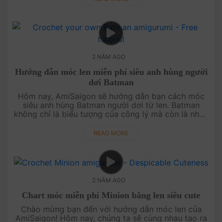
2 NĂM AGO
Hướng dẫn móc len miễn phí siêu anh hùng người
dơi Batman
Hôm nay, AmiSaigon sẽ hướng dẫn bạn cách móc
siêu anh hùng Batman người dơi từ len. Batman
không chỉ là biểu tượng của công lý mà còn là nhân
vật yêu thích của rất nhiều người. Với bộ trang phục
đen huyền bí và chiếc....
READ MORE
2 NĂM AGO
Chart móc miễn phí Minion bằng len siêu cute
Chào mừng bạn đến với hướng dẫn móc len của
AmiSaigon! Hôm nay, chúng ta sẽ cùng nhau tạo ra