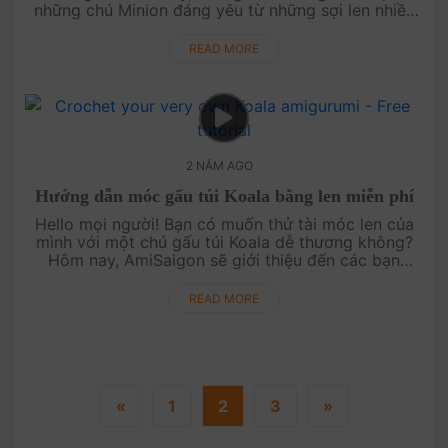
những chú Minion đáng yêu từ những sợi len nhiều
màu sắc. Với thiết kế ngộ nghĩnh và biểu cảm hài
hước, Minion sẽ là món quà....
READ MORE
2 NĂM AGO
Hướng dẫn móc gấu túi Koala bằng len miễn phí
Hello mọi người! Bạn có muốn thử tài móc len của
mình với một chú gấu túi Koala dễ thương không?
Hôm nay, AmiSaigon sẽ giới thiệu đến các bạn
video hướng dẫn chi tiết từng bước để tạo ra một
chú gấu túi Koala đáng yêu....
READ MORE
«
1
2
3
»