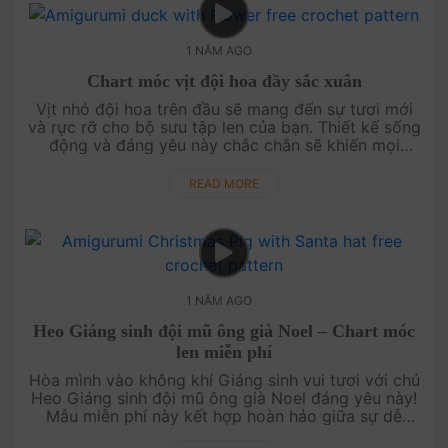
1 NĂM AGO
Chart móc vịt đội hoa đầy sắc xuân
Vịt nhỏ đội hoa trên đầu sẽ mang đến sự tươi mới
và rực rỡ cho bộ sưu tập len của bạn. Thiết kế sống
động và đáng yêu này chắc chắn sẽ khiến mọi
người phải mỉm cười. Xem ngay hướng dẫn và biến
ý tưởng thành hiện thực!....
READ MORE
1 NĂM AGO
Heo Giáng sinh đội mũ ông già Noel – Chart móc
len miễn phí
Hòa mình vào không khí Giáng sinh vui tươi với chú
Heo Giáng sinh đội mũ ông già Noel đáng yêu này!
Mẫu miễn phí này kết hợp hoàn hảo giữa sự dễ
thương và tinh thần lễ hội, là lựa chọn không thể bỏ