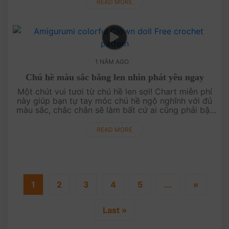
tích của riêng bạn! ....
READ MORE
1 NĂM AGO
Chú hề màu sắc bằng len nhìn phát yêu ngay
Một chút vui tươi từ chú hề len sợi! Chart miễn phí
này giúp bạn tự tay móc chú hề ngộ nghĩnh với đủ
màu sắc, chắc chắn sẽ làm bất cứ ai cũng phải bật
cười. Hãy móc ngay chú hề để lan tỏa niềm vui đến
mọi người!....
READ MORE
1
2
3
4
5
...
»
Last »