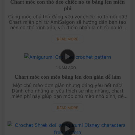
Chart móc con thỏ đeo chiếc nơ to bằng len miễn
phí
Cùng móc chú thỏ đáng yêu với chiếc nơ to nổi bật!
Chart miễn phí từ AmiSaigon sẽ hướng dẫn bạn tạo
nên cô thỏ xinh xắn, với điểm nhấn là chiếc nơ lớn
dễ thương, làm nổi bật bất kỳ không gian nào trong
ngôi nhà của bạ....
READ MORE
1 NĂM AGO
Chart móc con mèo bằng len đơn giản dễ làm
Một chú mèo đơn giản nhưng đáng yêu hết nấc!
Dành cho những ai yêu thích sự nhẹ nhàng, chart
miễn phí này giúp bạn móc chú mèo nhỏ xinh, dễ
làm và phù hợp cho mọi trình độ. Bắt đầu ngay và
thêm vào bộ sưu tập amigurum....
READ MORE