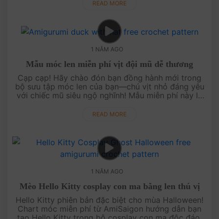
qua cho n....
READ MORE
1 NĂM AGO
Mẫu móc len miễn phí vịt đội mũ dễ thương
Cạp cạp! Hãy chào đón bạn đồng hành mới trong
bộ sưu tập móc len của bạn—chú vịt nhỏ đáng yêu
với chiếc mũ siêu ngộ nghĩnh! Mẫu miễn phí này là
điểm nhấn hoàn hảo để thêm phần thú vị cho những
dự án của bạn. Kết hợp c....
READ MORE
1 NĂM AGO
Mèo Hello Kitty cosplay con ma bằng len thú vị
Hello Kitty phiên bản đặc biệt cho mùa Halloween!
Chart móc miễn phí từ AmiSaigon hướng dẫn bạn
tạo Hello Kitty trong bộ cosplay con ma độc đáo.