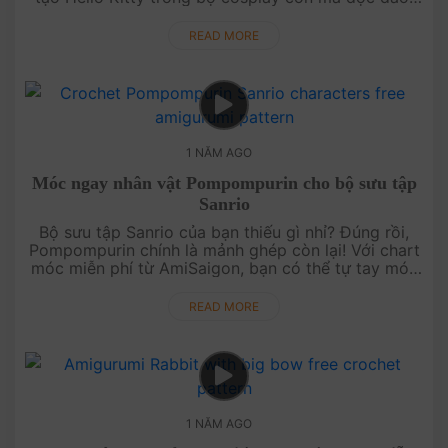
Một ý tưởng sáng tạo để thêm phần thú vị cho dịp
lễ sắp tới. Khám phá ng....
READ MORE
1 NĂM AGO
Móc ngay nhân vật Pompompurin cho bộ sưu tập
Sanrio
Bộ sưu tập Sanrio của bạn thiếu gì nhỉ? Đúng rồi,
Pompompurin chính là mảnh ghép còn lại! Với chart
móc miễn phí từ AmiSaigon, bạn có thể tự tay móc
chú cún dễ thương này và hoàn thiện bộ sưu tập
Sanrio của mình. Thử ....
READ MORE
1 NĂM AGO