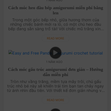
1 NĂM AGO
Cách móc heo đầu bếp amigurumi miễn phí bằng
len
Trong một góc bếp nhỏ, giữa hương thơm của
những chiếc bánh mới ra lò, có một chú heo đầu
bếp đang sẵn sàng trổ tài! Với chiếc mũ trắng xinh
xắn và chiếc tạp dề đáng yêu, chú heo này sẽ là
món quà hoàn hảo cho....
READ MORE
1 NĂM AGO
Cách móc gấu trúc amigurumi đơn giản – Hướng
dẫn miễn phí
Tròn như vầng trăng, mềm tựa mây trôi, chú gấu
trúc nhỏ bé này sẽ khiến trái tim bạn tan chảy ngay
từ ánh nhìn đầu tiên. Với thiết kế đơn giản nhưng vô
cùng dễ thương, mẫu móc này phù hợp cho cả
người mới bắt ....
READ MORE