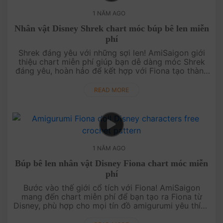
1 NĂM AGO
Nhân vật Disney Shrek chart móc búp bê len miễn
phí
Shrek đáng yêu với những sợi len! AmiSaigon giới
thiệu chart miễn phí giúp bạn dễ dàng móc Shrek
đáng yêu, hoàn hảo để kết hợp với Fiona tạo thành
cặp đôi dễ thương. Thử ngay và khám phá sự dễ
thương của Shrek từ len ....
READ MORE
1 NĂM AGO
Búp bê len nhân vật Disney Fiona chart móc miễn
phí
Bước vào thế giới cổ tích với Fiona! AmiSaigon
mang đến chart miễn phí để bạn tạo ra Fiona từ
Disney, phù hợp cho mọi tín đồ amigurumi yêu thích
cổ tích. Móc ngay Fiona và tạo nên một thế giới cổ