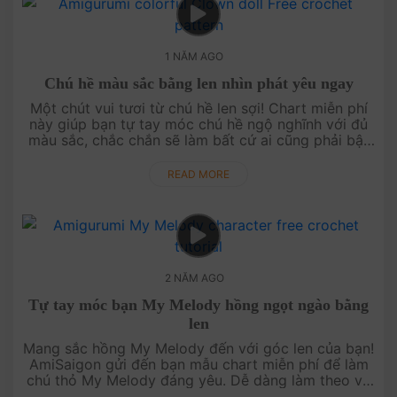
1 NĂM AGO
Chú hề màu sắc bằng len nhìn phát yêu ngay
Một chút vui tươi từ chú hề len sợi! Chart miễn phí
này giúp bạn tự tay móc chú hề ngộ nghĩnh với đủ
màu sắc, chắc chắn sẽ làm bất cứ ai cũng phải bật
cười. Hãy móc ngay chú hề để lan tỏa niềm vui đến
mọi người!....
READ MORE
2 NĂM AGO
Tự tay móc bạn My Melody hồng ngọt ngào bằng
len
Mang sắc hồng My Melody đến với góc len của bạn!
AmiSaigon gửi đến bạn mẫu chart miễn phí để làm
chú thỏ My Melody đáng yêu. Dễ dàng làm theo và
hoàn thiện với vài bước đơn giản. Hãy móc ngay My