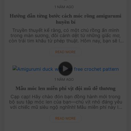
1 NĂM AGO
Hướng dẫn từng bước cách móc rồng amigurumi
huyền bí
Truyền thuyết kể rằng, có một chú rồng ẩn mình
trong màn sương, đôi cánh dệt từ những giấc mơ,
còn trái tim khâu từ phép thuật. Hôm nay, bạn sẽ là
người thêu dệt câu chuyện ấy, từng sợi len, từng mũi
móc. Với ....
READ MORE
1 NĂM AGO
Mẫu móc len miễn phí vịt đội mũ dễ thương
Cạp cạp! Hãy chào đón bạn đồng hành mới trong
bộ sưu tập móc len của bạn—chú vịt nhỏ đáng yêu
với chiếc mũ siêu ngộ nghĩnh! Mẫu miễn phí này là
điểm nhấn hoàn hảo để thêm phần thú vị cho những
dự án của bạn. Kết hợp c....
READ MORE