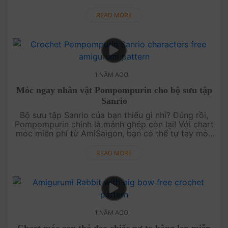
kinh dị pha lẫn đáng yêu từ chú mèo bí ngô sẽ khiến
Halloween thêm phần t....
READ MORE
1 NĂM AGO
Móc ngay nhân vật Pompompurin cho bộ sưu tập
Sanrio
Bộ sưu tập Sanrio của bạn thiếu gì nhỉ? Đúng rồi,
Pompompurin chính là mảnh ghép còn lại! Với chart
móc miễn phí từ AmiSaigon, bạn có thể tự tay móc
chú cún dễ thương này và hoàn thiện bộ sưu tập
Sanrio của mình. Thử ....
READ MORE
1 NĂM AGO