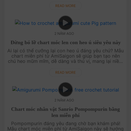
Melody và thêm chút sắ....
READ MORE
2 NĂM AGO
Đừng bỏ lỡ chart móc len con heo ú siêu yêu này
Ai lại có thể cưỡng lại con heo ú đáng yêu chứ? Mẫu
chart miễn phí từ AmiSaigon sẽ giúp bạn tạo nên
chú heo mũm mĩm, dễ dàng và thú vị, mang lại niềm
vui nhỏ mỗi ngày. Nhanh tay thử sức với chú heo ú
nhé!Cảm ơ....
READ MORE
2 NĂM AGO
Chart móc nhân vật Sanrio Pompompurin bằng
len miễn phí
Pompompurin đáng yêu đang chờ bạn khám phá!
Mẫu chart móc miễn phí từ AmiSaigon này sẽ hướng