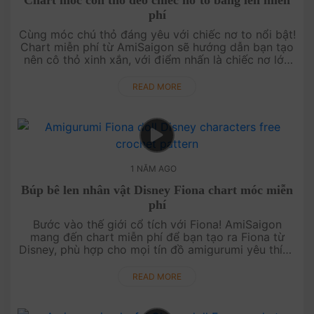
Chart móc con thỏ đeo chiếc nơ to bằng len miễn
phí
Cùng móc chú thỏ đáng yêu với chiếc nơ to nổi bật!
Chart miễn phí từ AmiSaigon sẽ hướng dẫn bạn tạo
nên cô thỏ xinh xắn, với điểm nhấn là chiếc nơ lớn
dễ thương, làm nổi bật bất kỳ không gian nào trong
ngôi nhà của bạ....
READ MORE
1 NĂM AGO
Búp bê len nhân vật Disney Fiona chart móc miễn
phí
Bước vào thế giới cổ tích với Fiona! AmiSaigon
mang đến chart miễn phí để bạn tạo ra Fiona từ
Disney, phù hợp cho mọi tín đồ amigurumi yêu thích
cổ tích. Móc ngay Fiona và tạo nên một thế giới cổ
tích của riêng bạn! ....
READ MORE