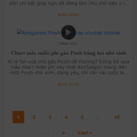
dẫn chi tiết giúp bạn dễ dàng làm chú chó béo ú từ
Sanrio, làm nổi bật bất kỳ góc nào trong nhà bạn.
Hãy sẵn sàng tạo nên mộ....
READ MORE
2 NĂM AGO
Chart móc miễn phí gấu Pooh bằng len nhỏ xinh
Ai là fan của chú gấu Pooh dễ thương? Đừng bỏ qua
mẫu chart miễn phí này nhé! AmiSaigon mang đến
một Pooh nhỏ xinh, đáng yêu, chỉ cần vài cuộn len
và chút kiên nhẫn là bạn có ngay một “người bạn”
tuyệt vời. Hãy thử sứ....
READ MORE
1
2
3
4
5
...
10
...
»
Last »