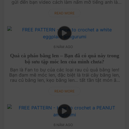
gửi đến bạn video cách làm nấm mỡ tiếng anh là
button mushroom nhé! Cách làm cực kỳ đơn g....
READ MORE
6 NĂM AGO
Quả cà pháo bằng len – Bạn đã có quả này trong
bộ sưu tập móc len của mình chưa?
Bạn là Fan to bự của các loại rau củ quả bằng len!
Bạn đam mê móc len, đặc biệt là trái cây bằng len,
rau củ bằng len, kẹo bằng len... tất tần tật món ăn
ngon lành được làm bằng len luôn hâ....
READ MORE
6 NĂM AGO