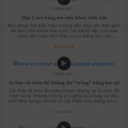
5 NĂM AGO
Đậu Cove bằng len móc khóa xinh xắn
Bạn đang tìm một mẫu hướng dẫn móc len đơn giản
để làm chìa khóa treo balo, túi xách! Vậy mời bạn
cùng làm mẫu móc Đậu Cove bằng len của
AmiguWorld nhé! Mẫu này làm chìa khóa trang trí thì
rất xinh luôn đấy ạ!....
READ MORE
5 NĂM AGO
Ai bảo cải thảo thì không thể “trồng” bằng len sợi
Cải thảo là món ăn quen thuộc nhưng lại là món đồ
chơi xa lạ. Nhưng không có nghĩa là không có đâu
nhé! Nhà Amigu World có cải thảo móc bằng len sợi
nè. Ngoài cải thảo vườn nhà Amigu World ....
READ MORE