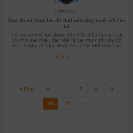
6 NĂM AGO
Quả đu đủ bằng len đồ chơi quà tặng tuyệt vời cho
bé
Trẻ em có thể học được rất nhiều điều từ các loại
đồ chơi sắc màu, đặc biệt là các món trái cây đồ
chơi. Không chỉ học được các phân biệt màu sắc,
tên gọi, phát huy trí tưởng tượng, ca....
READ MORE
« First
«
...
7
8
9
10
11
»