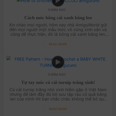
5 NĂM AGO
Cách móc bông cải xanh bằng len
Xin chào mọi người, hôm nay nhà AmiguWorld gửi
đến mọi người một mẫu móc vô cùng xinh xắn và
cũng dễ thực hiện, đó là bông cải xanh bằng len.
Nhìn thành phẩm sẽ khiến bạn e ngại đôi chút,
nhưng hãy xem video hướng dẫn....
READ MORE
5 NĂM AGO
Tự tay móc củ cải turnip trắng xinh!
Củ cải turnip trắng nhỏ xinh hiếm gặp ở Việt Nam
nhưng để làm đầy đủ bộ sưu tập rau cũ quả bằng
len của mình thì bạn chắc chắc không thể bỏ qua
mẫu móc đáng yêu này. Bởi chúng rất dễ t....
READ MORE