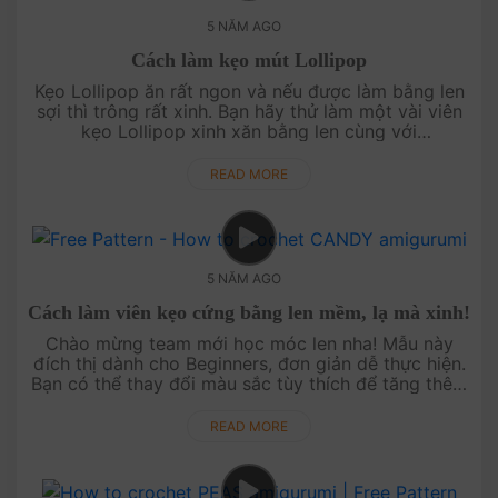
5 NĂM AGO
Cách làm kẹo mút Lollipop
Kẹo Lollipop ăn rất ngon và nếu được làm bằng len
sợi thì trông rất xinh. Bạn hãy thử làm một vài viên
kẹo Lollipop xinh xăn bằng len cùng với
AmiguWorld nhé! Video hướng dẫn cực chi tiết có
sẵn ở đây, bấm và xem ngay....
READ MORE
5 NĂM AGO
Cách làm viên kẹo cứng bằng len mềm, lạ mà xinh!
Chào mừng team mới học móc len nha! Mẫu này
đích thị dành cho Beginners, đơn giản dễ thực hiện.
Bạn có thể thay đổi màu sắc tùy thích để tăng thêm
tính hấp dẫn cho món kẹo bằng len này nhé!Cảm ơn
mọi người đã ....
READ MORE