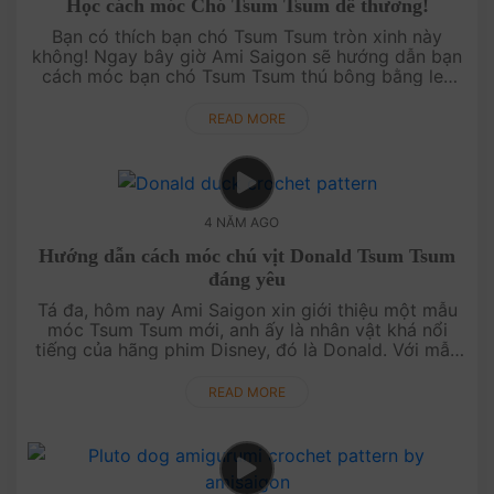
Học cách móc Chó Tsum Tsum dễ thương!
Bạn có thích bạn chó Tsum Tsum tròn xinh này
không! Ngay bây giờ Ami Saigon sẽ hướng dẫn bạn
cách móc bạn chó Tsum Tsum thú bông bằng len
này. Bạn đã sẵn sàng móc len cùng Ami Saigon
chưa? Bắt đầu thôi.Cảm ơn ....
READ MORE
4 NĂM AGO
Hướng dẫn cách móc chú vịt Donald Tsum Tsum
đáng yêu
Tá đa, hôm nay Ami Saigon xin giới thiệu một mẫu
móc Tsum Tsum mới, anh ấy là nhân vật khá nổi
tiếng của hãng phim Disney, đó là Donald. Với mẫu
móc Donald thú bông len đơn giản này, bạn hoàn
toàn có thể tự tay làm mộ....
READ MORE