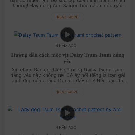
Bạn có muốn làm bộ sưu tập của mình thêm to lên
không! Hãy cùng Ami Saigon học cách móc gấu
trắng Ice Bear Tsum Tsum dễ thương trong video
ngay bây giờ nhé. Bắt đầu thôi....
READ MORE
4 NĂM AGO
Hướng dẫn cách móc vịt Daisy Tsum Tsum đáng
yêu
Xin chào! Bạn có thích cô nàng Daisy Tsum Tsum
đáng yêu này không nè! Cô ấy nổi tiếng là bạn gái
xinh đẹp của chàng Donald đấy nhé! Nếu bạn đã
móc vịt Donald thì đừng bỏ qua hướng dẫn Daisy
thú bông len của Ami Saigon....
READ MORE
4 NĂM AGO