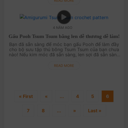
READ MORE
4 NĂM AGO
Gấu Pooh Tsum Tsum bằng len dễ thương dễ làm!
Bạn đã sẵn sàng để móc bạn gấu Pooh để làm đầy
cho bộ sưu tập thú bông Tsum Tsum của bạn chưa
nào! Nếu kim móc đã sẵn sàng, len sợi đã sẵn sàng
và bạn đã sẵn sàng thì bật video này lên để cùng
Ami Saigon làm ngay bạn ....
READ MORE
« First
«
...
4
5
6
7
8
...
»
Last »