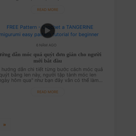
do khó móc. Bạn ơi! Móc củ tỏi bằng len....
READ MORE
6 NĂM AGO
ớng dẫn móc quả quýt đơn giản cho người
mới bắt đầu
i hướng dẫn chi tiết từng bước cách móc quả
quýt bằng len này, người tập tành móc len
ngày hôm qua" như bạn đây vẫn có thể làm
ược. Móc chiếc lá thì hơi khó một tí, nhưng
không sau, c....
READ MORE
»