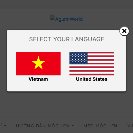
SELECT YOUR LANGUAGE
Vietnam
United States
HÍ
HƯỚNG DẪN MÓC LEN
MẸO MÓC LEN
V