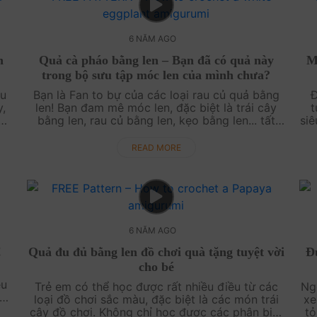
6 NĂM AGO
n
Quả cà pháo bằng len – Bạn đã có quả này
Mo
trong bộ sưu tập móc len của mình chưa?
̃u
Bạn là Fan to bự của các loại rau củ quả bằng
Đ
y,
len! Bạn đam mê móc len, đặc biệt là trái cây
t
́m
bằng len, rau củ bằng len, kẹo bằng len... tất
siê
h
tần tật món ăn ngon lành được làm bằng len
tư
luôn hâ....
READ MORE
6 NĂM AGO
!
Quả đu đủ bằng len đồ chơi quà tặng tuyệt vời
Đư
cho bé
êu
Trẻ em có thể học được rất nhiều điều từ các
Ngo
loại đồ chơi sắc màu, đặc biệt là các món trái
xe
é
cây đồ chơi. Không chỉ học được các phân biệt
to