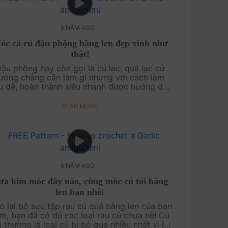
6 NĂM AGO
́c cả củ đậu phộng bằng len đẹp xinh như
thật!
ậu phộng hay còn gọi là củ lạc, quả lạc cứ
ưởng chẳng cần làm gì nhưng với cách làm
u dễ, hoàn thành siêu nhanh được hướng dẫn
̀ng bước trong video này, ngại chi mà không
thử làm v....
READ MORE
6 NĂM AGO
a kim móc đây nào, cùng móc củ tỏi bằng
len bạn nhé!
́ lại bộ sưu tập rau củ quả bằng len của bạn
m, bạn đã có đủ các loại rau củ chưa nè! Củ
̉i thường là loại củ bị bỏ qua nhiều nhất vì lý