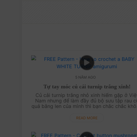
5 NĂM AGO
Tự tay móc củ cải turnip trắng xinh!
Củ cải turnip trắng nhỏ xinh hiếm gặp ở Việ
Nam nhưng để làm đầy đủ bộ sưu tập rau cu
quả bằng len của mình thì bạn chắc chắc kh
thể bỏ qua mẫu móc đáng yêu này. Bởi chú
rất dễ t....
READ MORE