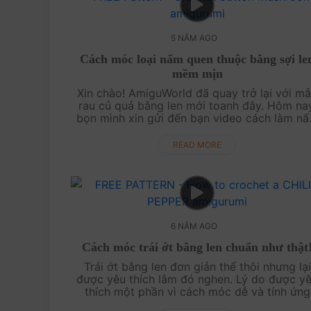
5 NĂM AGO
Cách móc loại nấm quen thuộc bằng sợi le
mềm mịn
Xin chào! AmiguWorld đã quay trở lại với mâ
rau củ quả bằng len mới toanh đây. Hôm na
bọn mình xin gửi đến bạn video cách làm nâ
mỡ tiếng anh là button mushroom nhé! Các
làm cực kỳ đơn g....
READ MORE
6 NĂM AGO
Cách móc trái ớt bằng len chuẩn như thật
Trái ớt bằng len đơn giản thế thôi nhưng lại
được yêu thích lắm đó nghen. Lý do được y
thích một phần vì cách móc dễ và tính ứng
dụng của nó, vì bạn có thể sử dụng trái ớt b