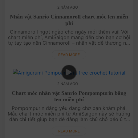
2 NĂM AGO
Nhân vật Sanrio Cinnamoroll chart móc len miễn
phí
Cinnamoroll ngọt ngào cho ngày mới thêm vui! Với
chart miễn phí, AmiSaigon mang đến cho bạn cơ hội
tự tay tạo nên Cinnamoroll – nhân vật dễ thương nổi
tiếng từ Sanrio, hoàn hảo để làm bạn đồng hành mỗi
ngày. Bắt tay v....
READ MORE
2 NĂM AGO
Chart móc nhân vật Sanrio Pompompurin bằng
len miễn phí
Pompompurin đáng yêu đang chờ bạn khám phá!
Mẫu chart móc miễn phí từ AmiSaigon này sẽ hướng
dẫn chi tiết giúp bạn dễ dàng làm chú chó béo ú từ
Sanrio, làm nổi bật bất kỳ góc nào trong nhà bạn.
Hãy sẵn sàng tạo nên mộ....
READ MORE