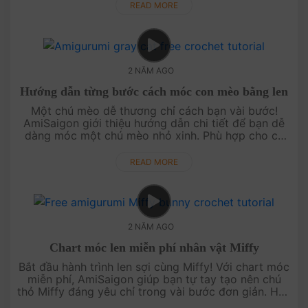
tuyệt vời. Hãy thử sứ....
READ MORE
2 NĂM AGO
Hướng dẫn từng bước cách móc con mèo bằng len
Một chú mèo dễ thương chỉ cách bạn vài bước!
AmiSaigon giới thiệu hướng dẫn chi tiết để bạn dễ
dàng móc một chú mèo nhỏ xinh. Phù hợp cho cả
người mới bắt đầu và đã có kinh nghiệm. Tự tay làm
chú mèo của riêng bạn và ....
READ MORE
2 NĂM AGO
Chart móc len miễn phí nhân vật Miffy
Bắt đầu hành trình len sợi cùng Miffy! Với chart móc
miễn phí, AmiSaigon giúp bạn tự tay tạo nên chú
thỏ Miffy đáng yêu chỉ trong vài bước đơn giản. Hãy
thử ngay để sở hữu một người bạn thân thiết từ len