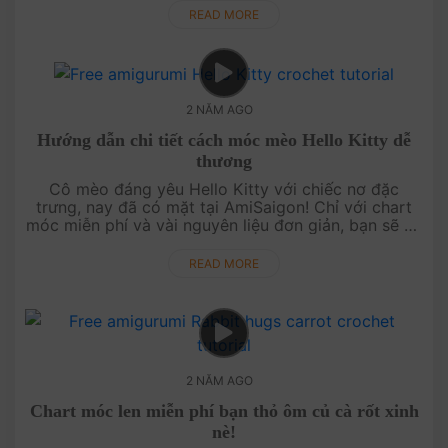
sợi cho riêng....
READ MORE
2 NĂM AGO
Hướng dẫn chi tiết cách móc mèo Hello Kitty dễ
thương
Cô mèo đáng yêu Hello Kitty với chiếc nơ đặc
trưng, nay đã có mặt tại AmiSaigon! Chỉ với chart
móc miễn phí và vài nguyên liệu đơn giản, bạn sẽ dễ
dàng tự tay móc nên một bạn mèo Hello Kitty cực
kỳ đáng yêu và mang ph....
READ MORE
2 NĂM AGO
Chart móc len miễn phí bạn thỏ ôm củ cà rốt xinh
nè!