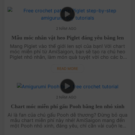
2 NĂM AGO
Mẫu móc nhân vật heo Piglet đáng yêu bằng len
Mang Piglet vào thế giới len sợi của bạn! Với chart
móc miễn phí từ AmiSaigon, bạn sẽ tạo ra chú heo
Piglet nhỏ nhắn, làm món quà tuyệt vời cho các bé
hoặc những người yêu thích Winnie the Pooh. Đón
xem chart Piglet n....
READ MORE
2 NĂM AGO
Chart móc miễn phí gấu Pooh bằng len nhỏ xinh
Ai là fan của chú gấu Pooh dễ thương? Đừng bỏ qua
mẫu chart miễn phí này nhé! AmiSaigon mang đến
một Pooh nhỏ xinh, đáng yêu, chỉ cần vài cuộn len
và chút kiên nhẫn là bạn có ngay một “người bạn”