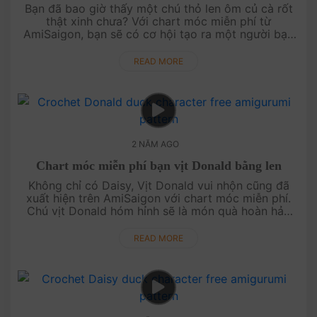
Bạn đã bao giờ thấy một chú thỏ len ôm củ cà rốt
thật xinh chưa? Với chart móc miễn phí từ
AmiSaigon, bạn sẽ có cơ hội tạo ra một người bạn
thỏ nhỏ nhắn, đáng yêu và cực kỳ dễ thương để
trưng bày hoặc tặng cho những n....
READ MORE
2 NĂM AGO
Chart móc miễn phí bạn vịt Donald bằng len
Không chỉ có Daisy, Vịt Donald vui nhộn cũng đã
xuất hiện trên AmiSaigon với chart móc miễn phí.
Chú vịt Donald hóm hỉnh sẽ là món quà hoàn hảo
cho những người hâm mộ Disney. Cùng khám phá
ngay và tạo ra một sản phẩm ....
READ MORE