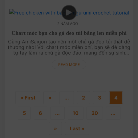
2 NĂM AGO
Chart móc bạn cho gà đeo túi bằng len miễn phí
Cùng AmiSaigon tạo nên một chú gà đeo túi thật dễ
thương nào! Với chart móc miễn phí, bạn sẽ dễ dàng
tự tay làm ra chú gà độc đáo, mang đến sự sinh
động và ngộ nghĩnh cho bộ sưu tập phụ kiện của
bạn. Bắt đầu ngay hôm ....
READ MORE
« First
«
...
2
3
4
5
6
...
10
20
...
»
Last »