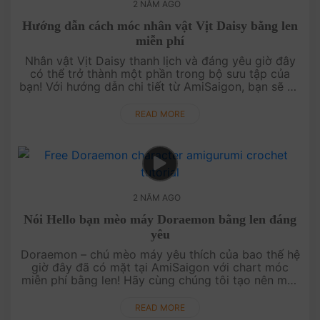
2 NĂM AGO
Hướng dẫn cách móc nhân vật Vịt Daisy bằng len
miễn phí
Nhân vật Vịt Daisy thanh lịch và đáng yêu giờ đây
có thể trở thành một phần trong bộ sưu tập của
bạn! Với hướng dẫn chi tiết từ AmiSaigon, bạn sẽ dễ
dàng tự tay móc nên nhân vật đáng yêu này. Cùng
nhau khám phá cách l....
READ MORE
2 NĂM AGO
Nói Hello bạn mèo máy Doraemon bằng len đáng
yêu
Doraemon – chú mèo máy yêu thích của bao thế hệ
giờ đây đã có mặt tại AmiSaigon với chart móc
miễn phí bằng len! Hãy cùng chúng tôi tạo nên một
chú mèo Doraemon dễ thương, đáng yêu và ngộ
nghĩnh để trang trí góc học t....
READ MORE