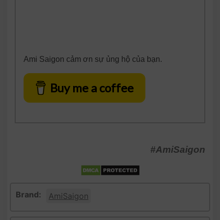
Ami Saigon cảm ơn sự ủng hộ của bạn.
Buy me a coffee
#AmiSaigon
Brand:
AmiSaigon