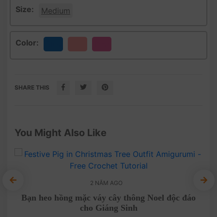
Size:
Medium
Color:
Blue
Pink
SHARE THIS
You Might Also Like
2 NĂM AGO
ằng
Bạn heo hồng mặc váy cây thông Noel độc đáo
C
cho Giáng Sinh