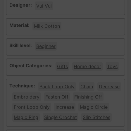
Designer:
Vui Vui
Material:
Milk Cotton
Skill level:
Beginner
Object Categories:
Gifts
Home décor
Toys
Technique:
Back Loop Only
Chain
Decrease
Embroidery
Fasten Off
Finishing Off
Front Loop Only
Increase
Magic Circle
Magic Ring
Single Crochet
Slip Stitches