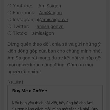
❍ Youtube:
AmiSaigon
❍ Facebook:
AmiSaigon
❍ Instagram:
@amisaigonvn
❍ Twitter:
amisaigonvn
❍ Tiktok:
amisaigon
Đừng quên theo dõi, chia sẻ và gửi những ý
kiến đóng góp của bạn cho chúng mình nhé.
AmiSaigon rất mong được kết nối và gặp gỡ
mọi người trong cộng đồng. Cảm ơn mọi
người rất nhiều!
[/su_list]
Buy Me a Coffee
Nếu bạn yêu thích bài viết, hãy ủng hộ cho Ami
Saigon bằng cách mời mình một tách cà phê. Buy