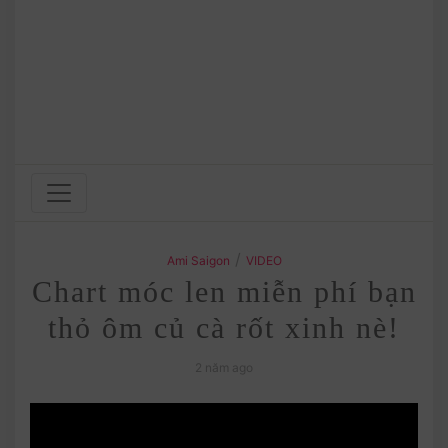
/
Ami Saigon
VIDEO
Chart móc len miễn phí bạn
thỏ ôm củ cà rốt xinh nè!
2 năm ago