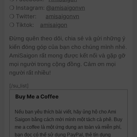
❍ Instagram:
@amisaigonvn
❍ Twitter:
amisaigonvn
❍ Tiktok:
amisaigon
Đừng quên theo dõi, chia sẻ và gửi những ý
kiến đóng góp của bạn cho chúng mình nhé.
AmiSaigon rất mong được kết nối và gặp gỡ
mọi người trong cộng đồng. Cảm ơn mọi
người rất nhiều!
[/su_list]
Buy Me a Coffee
Nếu bạn yêu thích bài viết, hãy ủng hộ cho Ami
Saigon bằng cách mời mình một tách cà phê. Buy
me a coffee là một ứng dụng an toàn và miễn phí,
bạn đọc có thể sử dụng PayPal, thẻ tín dụng