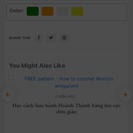
Color:
Green
Orange
White
Yellow
SHARE THIS
You Might Also Like
5 NĂM AGO
Học cách làm bánh Hoành Thánh bằng len cực
Hươ
đơn giản