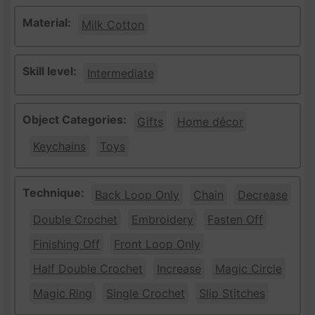
Material:
Milk Cotton
Skill level:
Intermediate
Object Categories:
Gifts
Home décor
Keychains
Toys
Technique:
Back Loop Only
Chain
Decrease
Double Crochet
Embroidery
Fasten Off
Finishing Off
Front Loop Only
Half Double Crochet
Increase
Magic Circle
Magic Ring
Single Crochet
Slip Stitches