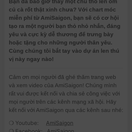
Bạn đã bao giờ thấy một chú thỏ len ôm
Amigurumi | @AmiSaigon
củ cà rốt thật xinh chưa? Với chart móc
miễn phí từ AmiSaigon, bạn sẽ có cơ hội
#679 | Rabbit Amigurumi (4/4)
tạo ra một người bạn thỏ nhỏ nhắn, đáng
| How To Crochet Animals
yêu và cực kỳ dễ thương để trưng bày
Amigurumi | @AmiSaigon
hoặc tặng cho những người thân yêu.
Cùng chúng tôi bắt tay vào dự án len thú
vị này ngay nào!
Cảm ơn mọi người đã ghé thăm trang web
và xem video của AmiSaigon! Chúng mình
rất vui được kết nối và chia sẻ công việc với
mọi người trên các kênh mạng xã hội. Hãy
kết nối với AmiSaigon qua các kênh sau nhé:
❍ Youtube:
AmiSaigon
❍ Facebook:
AmiSaigon