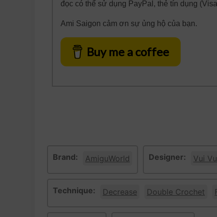
đọc có thể sử dụng PayPal, thẻ tín dụng (Vis
Ami Saigon cảm ơn sự ủng hộ của bạn.
Buy me a coffee
Brand:
Designer:
AmiguWorld
Vui Vu
Technique:
Decrease
Double Crochet