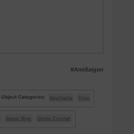
#AmiSaigon
Object Categories:
Keychains
Toys
Magic Ring
Single Crochet