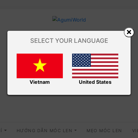
SELECT YOUR LANGUAGE
Vietnam
United States
HÍ
HƯỚNG DẪN MÓC LEN
MẸO MÓC LEN
V