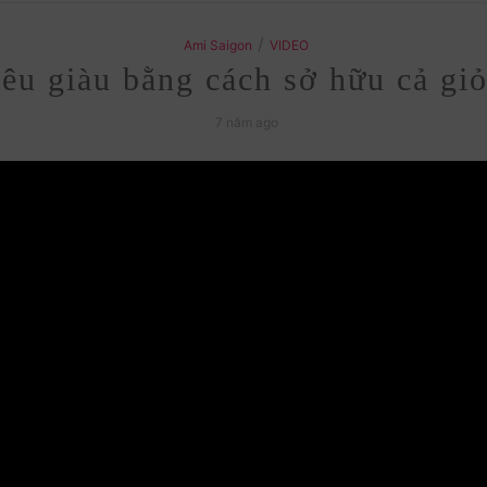
/
Ami Saigon
VIDEO
êu giàu bằng cách sở hữu cả gi
7 năm ago