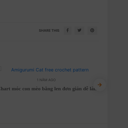
SHARE THIS
1 NĂM AGO
hart móc con mèo bằng len đơn giản dễ làm
Chart mó