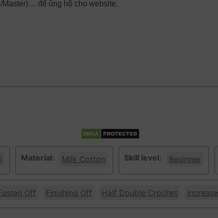
a/Master)… để ủng hộ cho website.
Material:
Skill level:
i
Milk Cotton
Beginner
Fasten Off
Finishing Off
Half Double Crochet
Increase