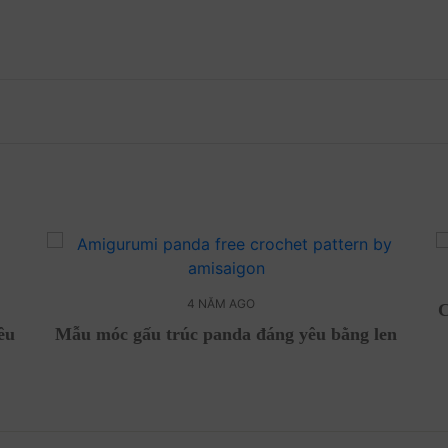
4 NĂM AGO
C
êu
Mẫu móc gấu trúc panda đáng yêu bằng len