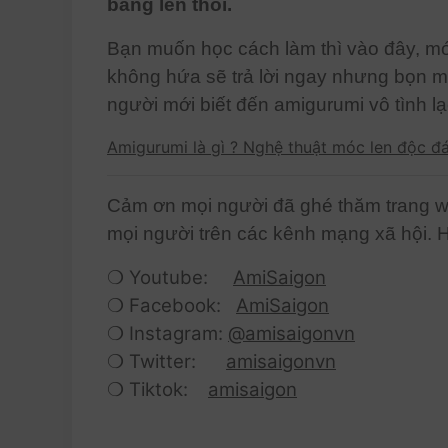
bằng len thôi.
Bạn muốn học cách làm thì vào đây, mó
không hứa sẽ trả lời ngay nhưng bọn mì
người mới biết đến amigurumi vô tình lạc
Amigurumi là gì ? Nghệ thuật móc len độc đ
Cảm ơn mọi người đã ghé thăm trang we
mọi người trên các kênh mạng xã hội. 
❍ Youtube:
AmiSaigon
❍ Facebook:
AmiSaigon
❍ Instagram:
@amisaigonvn
❍ Twitter:
amisaigonvn
❍ Tiktok:
amisaigon