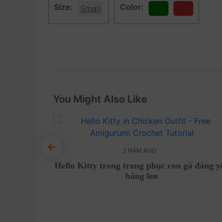
Size:
Color:
Small
Green
Red
You Might Also Like
2 NĂM AGO
cực xinh!
Hello Kitty trong trang phục con gà đáng y
bằng len