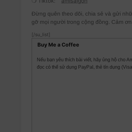
❍ Tiktok:
amisaigon
Đừng quên theo dõi, chia sẻ và gửi nh
gỡ mọi người trong cộng đồng. Cảm ơn 
[/su_list]
Buy Me a Coffee
Nếu bạn yêu thích bài viết, hãy ủng hộ cho 
đọc có thể sử dụng PayPal, thẻ tín dụng (Vis