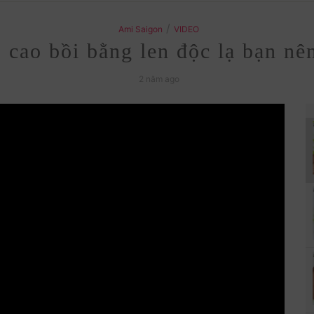
/
Ami Saigon
VIDEO
 cao bồi bằng len độc lạ bạn nê
2 năm ago