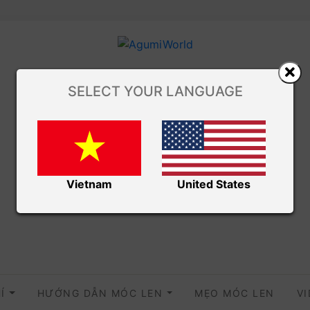
SELECT YOUR LANGUAGE
Vietnam
United States
HÍ
HƯỚNG DẪN MÓC LEN
MẸO MÓC LEN
V