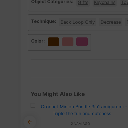
Object Categories:
Gifts
Keychains
To
Technique:
Back Loop Only
Decrease
Color:
Brown
Pink
You Might Also Like
2 NĂM AGO
 len