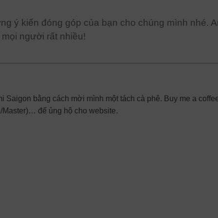
ững ý kiến đóng góp của bạn cho chúng mình nhé. A
mọi người rất nhiều!
Ami Saigon bằng cách mời mình một tách cà phê. Buy me a coffee
a/Master)… để ủng hộ cho website.