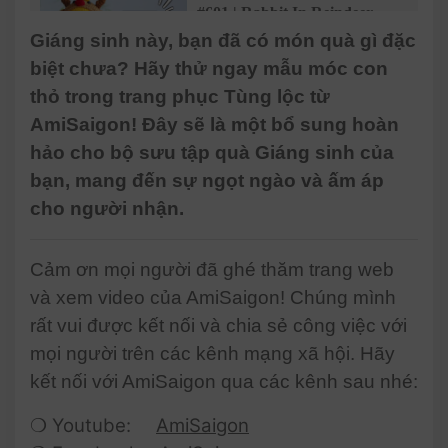
#601 | Rabbit In Reindeer
Outfit Amigurumi (3/4) | How
Giáng sinh này, bạn đã có món quà gì đặc
To Crochet Dolls Amigurumi |
biệt chưa? Hãy thử ngay mẫu móc con
@AmiSaigon
thỏ trong trang phục Tùng lộc từ
#602 | Rabbit In Reindeer
AmiSaigon! Đây sẽ là một bổ sung hoàn
Outfit Amigurumi (4/4) | How
hảo cho bộ sưu tập quà Giáng sinh của
To Crochet Dolls Amigurumi |
@AmiSaigon
bạn, mang đến sự ngọt ngào và ấm áp
cho người nhận.
Cảm ơn mọi người đã ghé thăm trang web
và xem video của AmiSaigon! Chúng mình
rất vui được kết nối và chia sẻ công việc với
mọi người trên các kênh mạng xã hội. Hãy
kết nối với AmiSaigon qua các kênh sau nhé:
❍ Youtube:
AmiSaigon