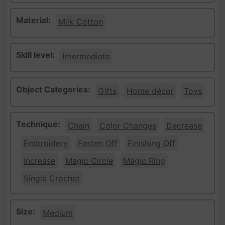
Material:
Milk Cotton
Skill level:
Intermediate
Object Categories:
Gifts
Home décor
Toys
Technique:
Chain
Color Changes
Decrease
Embroidery
Fasten Off
Finishing Off
Increase
Magic Circle
Magic Ring
Single Crochet
Size:
Medium