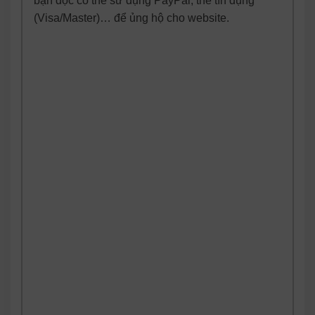
bạn đọc có thể sử dụng PayPal, thẻ tín dụng
(Visa/Master)… để ủng hộ cho website.