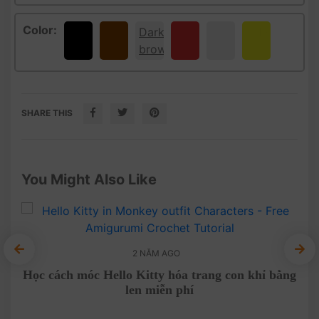
Color:
Black
Brown
Dark
Red
White
Yellow
brown
SHARE THIS
You Might Also Like
2 NĂM AGO
Học cách móc Hello Kitty hóa trang con khỉ bằng
Cha
len miễn phí