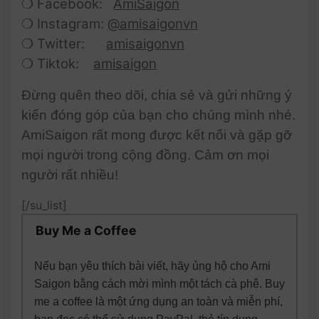
❍ Facebook:
AmiSaigon
❍ Instagram:
@amisaigonvn
❍ Twitter:
amisaigonvn
❍ Tiktok:
amisaigon
Đừng quên theo dõi, chia sẻ và gửi những ý
kiến đóng góp của bạn cho chúng mình nhé.
AmiSaigon rất mong được kết nối và gặp gỡ
mọi người trong cộng đồng. Cảm ơn mọi
người rất nhiều!
[/su_list]
Buy Me a Coffee
Nếu bạn yêu thích bài viết, hãy ủng hộ cho Ami
Saigon bằng cách mời mình một tách cà phê. Buy
me a coffee là một ứng dụng an toàn và miễn phí,