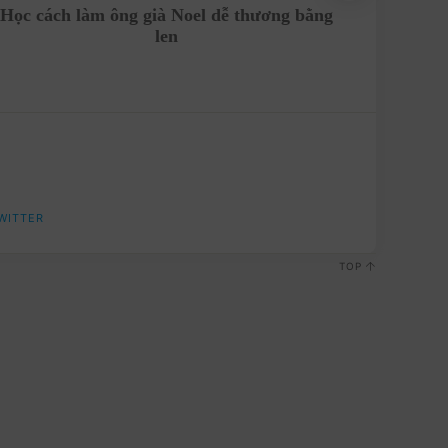
Học cách làm ông già Noel dễ thương bằng
Rinh nga
len
WITTER
TOP