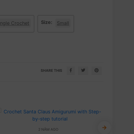
Size:
ingle Crochet
Small
SHARE THIS
2 NĂM AGO