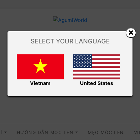
SELECT YOUR LANGUAGE
Vietnam
United States
HÍ
HƯỚNG DẪN MÓC LEN
MẸO MÓC LEN
V