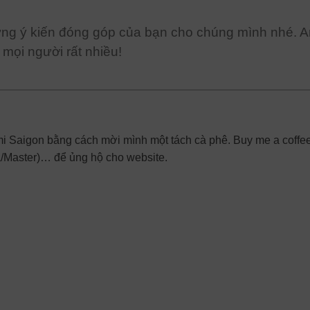
ững ý kiến đóng góp của bạn cho chúng mình nhé. A
mọi người rất nhiều!
Ami Saigon bằng cách mời mình một tách cà phê. Buy me a coffee
a/Master)… để ủng hộ cho website.