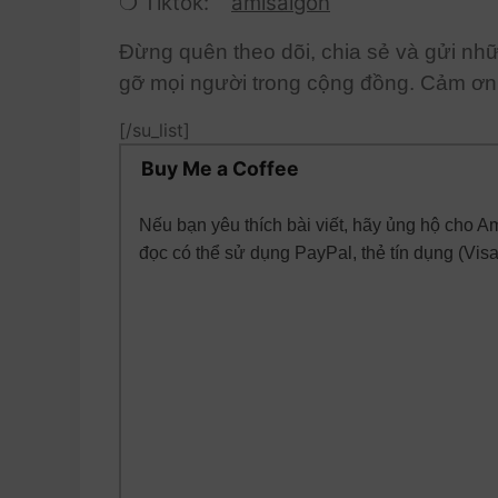
❍ Tiktok:
amisaigon
Đừng quên theo dõi, chia sẻ và gửi nh
gỡ mọi người trong cộng đồng. Cảm ơn 
[/su_list]
Buy Me a Coffee
Nếu bạn yêu thích bài viết, hãy ủng hộ cho 
đọc có thể sử dụng PayPal, thẻ tín dụng (Vis