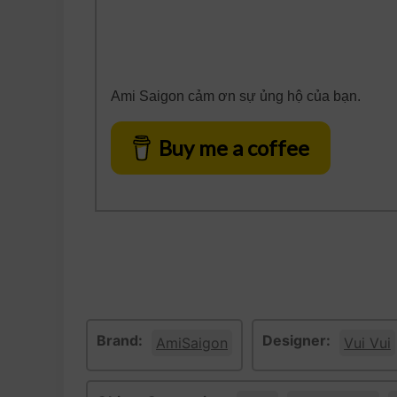
Ami Saigon cảm ơn sự ủng hộ của bạn.
Buy me a coffee
Brand:
Designer:
AmiSaigon
Vui Vui