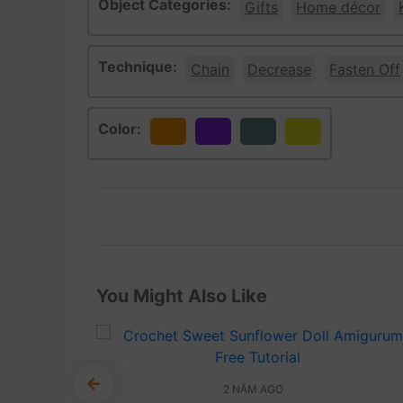
Object Categories:
Gifts
Home décor
Technique:
Chain
Decrease
Fasten Off
Color:
Orange
Purple
Yellow
You Might Also Like
2 NĂM AGO