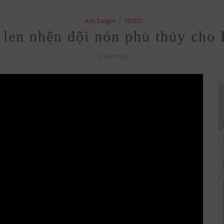
/
Ami Saigon
VIDEO
len nhện đội nón phù thủy ch
2 năm ago