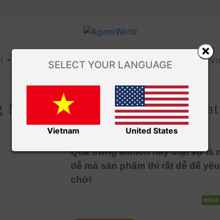
HÍ
HƯỚNG DẪN MÓC LEN
MẸO MÓC LEN
V
SELECT YOUR LANGUAGE
/ AMIGURUMI PDF PATTERNS
Ami Saigon
 Minion keychain – English Pat
7 năm ago
Vietnam
United States
Quả trứng Minion này thật sự là m
dễ mà sản phẩm thì rất dễ để y
chớ!