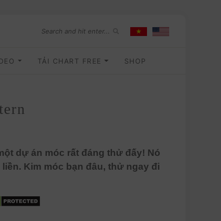
IDEO
TẢI CHART FREE
SHOP
tern
ột dự án móc rất đáng thử đấy! Nó
êu liền. Kim móc bạn đâu, thử ngay đi