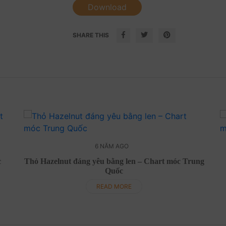
Download
SHARE THIS
6 NĂM AGO
c
Thỏ Hazelnut đáng yêu bằng len – Chart móc Trung
Quốc
READ MORE