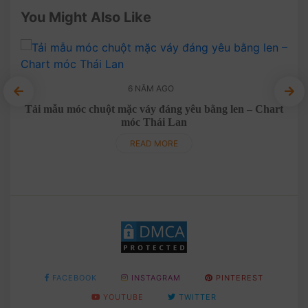
You Might Also Like
6 NĂM AGO
Tải mẫu móc chuột mặc váy đáng yêu bằng len – Chart
M
móc Thái Lan
READ MORE
FACEBOOK
INSTAGRAM
PINTEREST
YOUTUBE
TWITTER