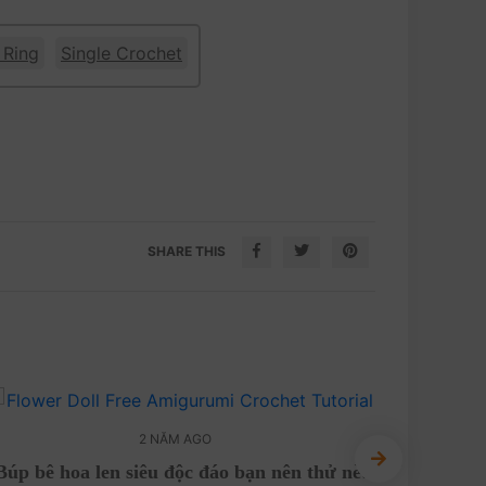
 Ring
Single Crochet
SHARE THIS
2 NĂM AGO
Búp bê hoa len siêu độc đáo bạn nên thử nè!
Hướng dẫ