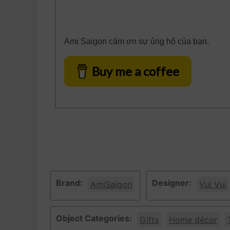
Ami Saigon cảm ơn sự ủng hộ của bạn.
Buy me a coffee
Brand:
Designer:
AmiSaigon
Vui Vui
Object Categories:
Gifts
Home décor