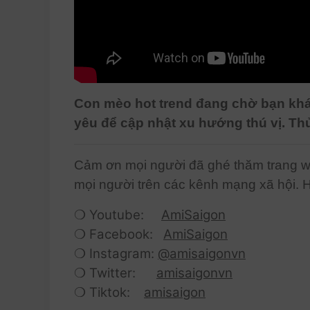
Con mèo hot trend đang chờ bạn khá
yêu để cập nhật xu hướng thú vị. Th
Cảm ơn mọi người đã ghé thăm trang we
mọi người trên các kênh mạng xã hội. 
❍ Youtube:
AmiSaigon
❍ Facebook:
AmiSaigon
❍ Instagram:
@amisaigonvn
❍ Twitter:
amisaigonvn
❍ Tiktok:
amisaigon