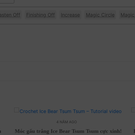
asten Off
Finishing Off
Increase
Magic Circle
Magic
4 NĂM AGO
m
Móc gấu trắng Ice Bear Tsum Tsum cực xinh!