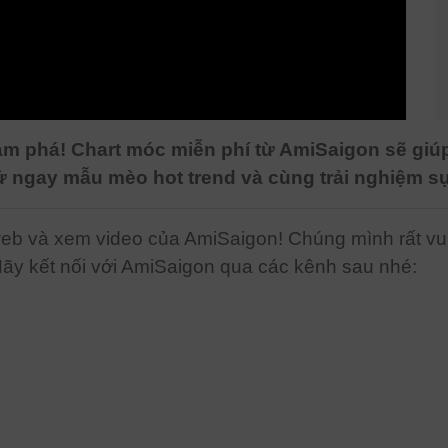
m phá! Chart móc miễn phí từ AmiSaigon sẽ giú
ử ngay mẫu mèo hot trend và cùng trải nghiệm s
b và xem video của AmiSaigon! Chúng mình rất vui 
Hãy kết nối với AmiSaigon qua các kênh sau nhé: