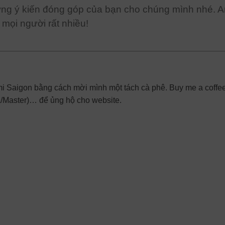
ững ý kiến đóng góp của bạn cho chúng mình nhé. A
mọi người rất nhiều!
Ami Saigon bằng cách mời mình một tách cà phê. Buy me a coffee
a/Master)… để ủng hộ cho website.