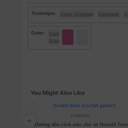
Technique:
Color Changes
Decrease
F
Color:
Dark
Pink
White
Gray
You Might Also Like
4 NĂM AGO
thương dễ
Hướng dẫn cách móc chú vịt Donald Tsu