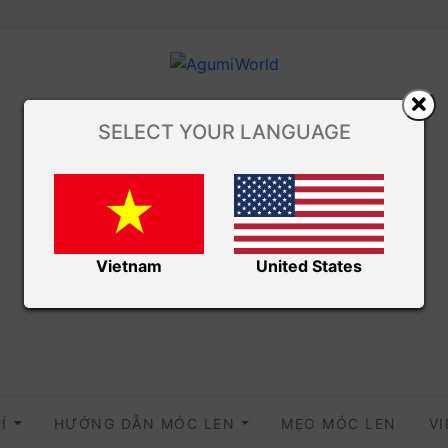
SELECT YOUR LANGUAGE
Vietnam
United States
HÍ
HƯỚNG DẪN MÓC LEN
MẸO MÓC LEN
V