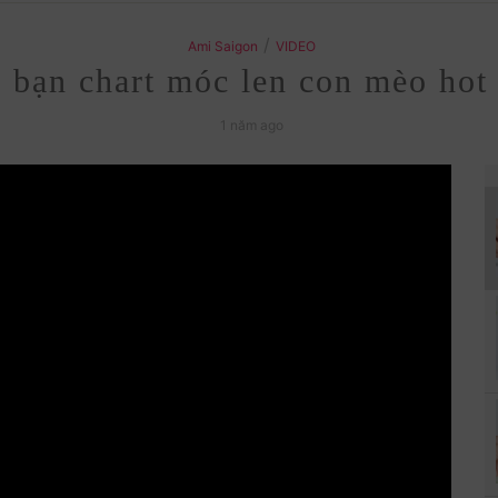
/
Ami Saigon
VIDEO
 bạn chart móc len con mèo hot 
1 năm ago