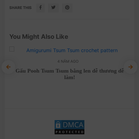
SHARE THIS
You Might Also Like
4 NĂM AGO
Gấu Pooh Tsum Tsum bằng len dễ thương dễ
Móc
làm!
 luôn