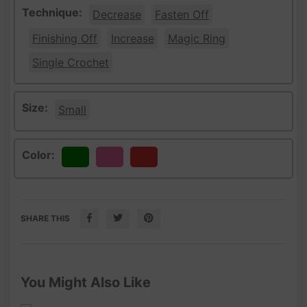
Technique:
Decrease
Fasten Off
Finishing Off
Increase
Magic Ring
Single Crochet
Size:
Small
Color:
Green
Pink
Red
SHARE THIS
You Might Also Like