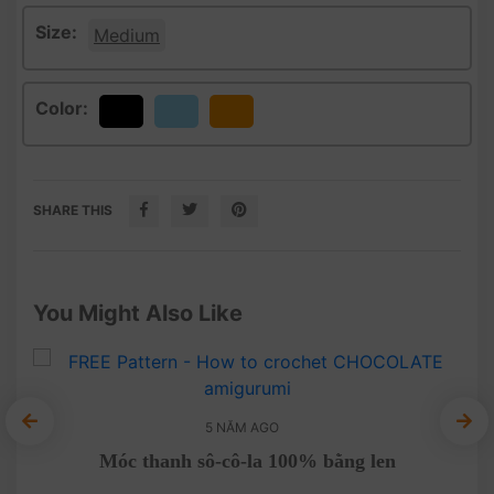
Size:
Medium
Color:
Black
Orange
SHARE THIS
You Might Also Like
5 NĂM AGO
tar
Móc thanh sô-cô-la 100% bằng len
Chi