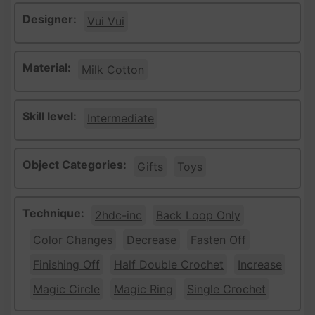
Designer:
Vui Vui
Material:
Milk Cotton
Skill level:
Intermediate
Object Categories:
Gifts
Toys
Technique:
2hdc-inc
Back Loop Only
Color Changes
Decrease
Fasten Off
Finishing Off
Half Double Crochet
Increase
Magic Circle
Magic Ring
Single Crochet