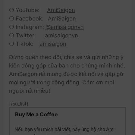
❍ Youtube:
AmiSaigon
❍ Facebook:
AmiSaigon
❍ Instagram:
@amisaigonvn
❍ Twitter:
amisaigonvn
❍ Tiktok:
amisaigon
Đừng quên theo dõi, chia sẻ và gửi những ý
kiến đóng góp của bạn cho chúng mình nhé.
AmiSaigon rất mong được kết nối và gặp gỡ
mọi người trong cộng đồng. Cảm ơn mọi
người rất nhiều!
[/su_list]
Buy Me a Coffee
Nếu bạn yêu thích bài viết, hãy ủng hộ cho Ami