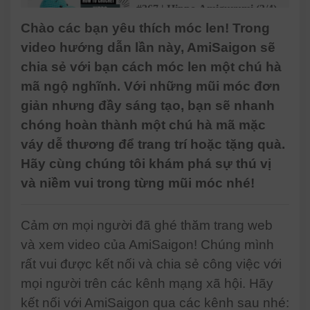
#367 | Hippo Amigurumi (3/4)
| How To Crochet Amigurumi
Chào các bạn yêu thích móc len! Trong
Animal | Step-by-Step Tutorial
video hướng dẫn lần này, AmiSaigon sẽ
| @AmiSaigon
chia sẻ với bạn cách móc len một chú hà
#368 | Hippo Amigurumi (4/4)
mã ngộ nghĩnh. Với những mũi móc đơn
| How To Crochet Amigurumi
giản nhưng đầy sáng tạo, bạn sẽ nhanh
Animal | Step-by-Step Tutorial
| @AmiSaigon
chóng hoàn thành một chú hà mã mặc
váy dễ thương để trang trí hoặc tặng quà.
Hãy cùng chúng tôi khám phá sự thú vị
và niềm vui trong từng mũi móc nhé!
Cảm ơn mọi người đã ghé thăm trang web
và xem video của AmiSaigon! Chúng mình
rất vui được kết nối và chia sẻ công việc với
mọi người trên các kênh mạng xã hội. Hãy
kết nối với AmiSaigon qua các kênh sau nhé: