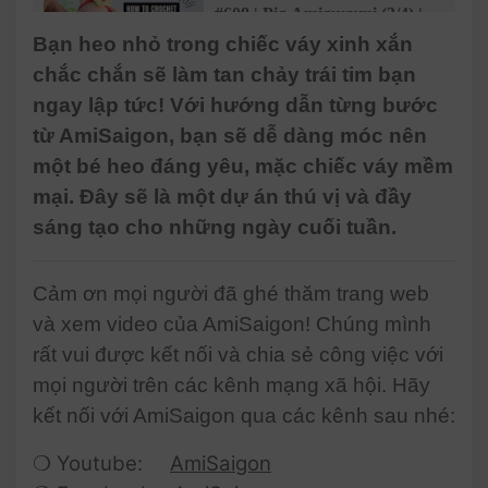
#608 | Pig Amigurumi (3/4) |
How To Crochet Dolls
Bạn heo nhỏ trong chiếc váy xinh xắn
Amigurumi | @AmiSaigon
chắc chắn sẽ làm tan chảy trái tim bạn
ngay lập tức! Với hướng dẫn từng bước
#609 | Pig Amigurumi (4/4) |
từ AmiSaigon, bạn sẽ dễ dàng móc nên
How To Crochet Dolls
một bé heo đáng yêu, mặc chiếc váy mềm
Amigurumi | @AmiSaigon
mại. Đây sẽ là một dự án thú vị và đầy
sáng tạo cho những ngày cuối tuần.
Cảm ơn mọi người đã ghé thăm trang web
và xem video của AmiSaigon! Chúng mình
rất vui được kết nối và chia sẻ công việc với
mọi người trên các kênh mạng xã hội. Hãy
kết nối với AmiSaigon qua các kênh sau nhé:
❍ Youtube:
AmiSaigon