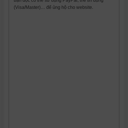
bạn đọc có thể sử dụng PayPal, thẻ tín dụng
(Visa/Master)… để ủng hộ cho website.