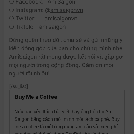
❍ Facebook:
AmiSaigon
❍ Instagram:
@amisaigonvn
❍ Twitter:
amisaigonvn
❍ Tiktok:
amisaigon
Đừng quên theo dõi, chia sẻ và gửi những ý
kiến đóng góp của bạn cho chúng mình nhé.
AmiSaigon rất mong được kết nối và gặp gỡ
mọi người trong cộng đồng. Cảm ơn mọi
người rất nhiều!
[/su_list]
Buy Me a Coffee
Nếu bạn yêu thích bài viết, hãy ủng hộ cho Ami
Saigon bằng cách mời mình một tách cà phê. Buy
me a coffee là một ứng dụng an toàn và miễn phí,