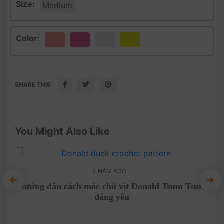
Size:
Medium
Color:
Pink
White
Yellow
SHARE THIS
You Might Also Like
4 NĂM AGO
Hướng dẫn cách móc chú vịt Donald Tsum Tsum
đáng yêu
 cây
Cha